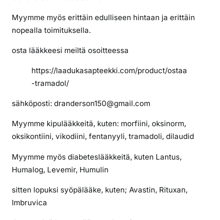
i
t
Myymme myös erittäin edulliseen hintaan ja erittäin
s
nopealla toimituksella.
e
osta lääkkeesi meiltä osoitteessa
n
t
https://laadukasapteekki.com/product/ostaa
r
-tramadol/
a
m
sähköposti: dranderson150@gmail.com
a
d
Myymme kipulääkkeitä, kuten: morfiini, oksinorm,
o
oksikontiini, vikodiini, fentanyyli, tramadoli, dilaudid
l
Myymme myös diabeteslääkkeitä, kuten Lantus,
i
Humalog, Levemir, Humulin
a
sitten lopuksi syöpälääke, kuten; Avastin, Rituxan,
Imbruvica