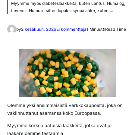
Myymme myös diabeteslääkkeitä, kuten Lantus, Humalog,
Levemir, Humulin sitten lopuksi syöpälääke, kuten;…
a
by
2 kesäkuun, 2026
Ei kommentteja
1 Minuutti
Read Time
r
t
i
k
k
e
l
i
i
n
Olemme yksi ensimmäisistä verkkokaupoista, joka on
t
vakiinnuttanut asemansa koko Euroopassa.
a
r
Myymme korkealaatuisia lääkkeitä, jotka ovat jo
v
lääkäreidemme testaamia