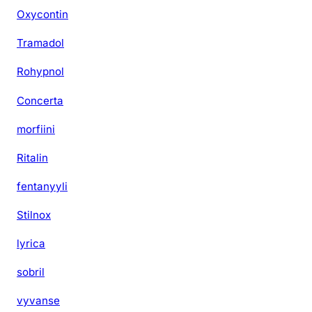
Oxycontin
Tramadol
Rohypnol
Concerta
morfiini
Ritalin
fentanyyli
Stilnox
lyrica
sobril
vyvanse