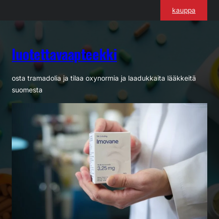
Siirry
kauppa
sisältöön
luotettavaapteekki
osta tramadolia ja tilaa oxynormia ja laadukkaita lääkkeitä
suomesta