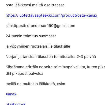
n
osta lääkkeesi meiltä osoitteessa
t
i
https://luotettavaapteekki.com/product/osta-xanax
l
sähköposti: dranderson150@gmail.com
a
a
24 tunnin toimitus suomessa
l
a
ja yöpyminen ruotsalaisille tilauksille
a
d
Norjan ja tanskan tilausten toimitusaika 2-3 päivää
u
Käytämme erittäin nopeita toimituspalveluita, kuten pi
k
dhl pikapostipalvelua
a
s
meillä on muitakin lääkkeitä, esim
O
X
Xanax
Y
C
oksikodoni