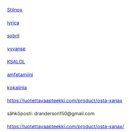
Stilnox
lyrica
sobril
vyvanse
KSALOL
amfetamiini
kokaiinia
https://luotettavaapteekki.com/product/osta-xanax
sähköposti: dranderson150@gmail.com
https://luotettavaapteekki.com/product/osta-xanax/