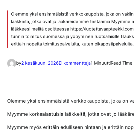
Olemme yksi ensimmäisistä verkkokaupoista, joka on vaki
lääkkeitä, jotka ovat jo lääkäreidemme testaamia Myymme myös
lääkkeesi meiltä osoitteessa https://luotettavaapteekki.
tunnin toimitus suomessa ja yöpyminen ruotsalaisille tilauks
erittäin nopeita toimituspalveluita, kuten pikapostipalveluita
a
by
2 kesäkuun, 2026
Ei kommentteja
1 Minuutti
Read Time
r
t
i
k
k
Olemme yksi ensimmäisistä verkkokaupoista, joka on v
e
Myymme korkealaatuisia lääkkeitä, jotka ovat jo lääkä
l
i
Myymme myös erittäin edulliseen hintaan ja erittäin nope
i