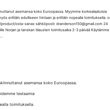
innuttanut asemansa koko Euroopassa. Myymme korkealaatuisia
 erittäin edulliseen hintaan ja erittäin nopealla toimituksella. o
com/product/osta-xanax sähköposti: dranderson150@gmail.com 24
ille Norjan ja tanskan tilausten toimitusaika 2-3 päivää Käytämme
,…
akiinnuttanut asemansa koko Euroopassa.
reidemme testaamia
alla toimituksella.