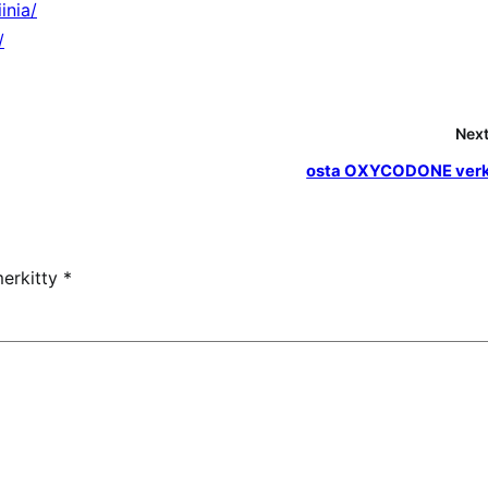
inia/
/
Next
osta OXYCODONE ver
merkitty
*