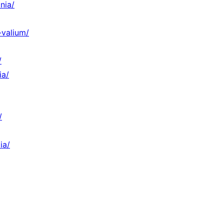
nia/
-valium/
/
ia/
/
ia/