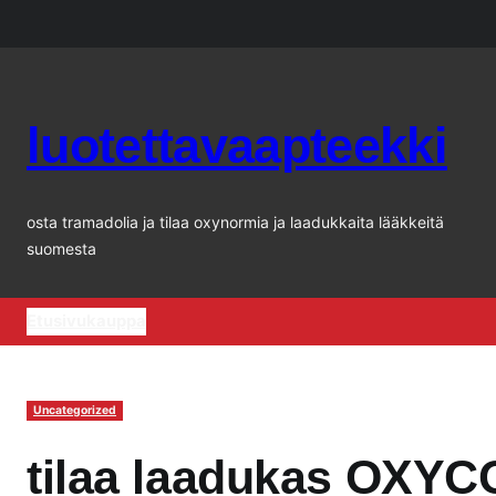
Siirry
sisältöön
luotettavaapteekki
osta tramadolia ja tilaa oxynormia ja laadukkaita lääkkeitä
suomesta
Etusivu
kauppa
Uncategorized
tilaa laadukas OXY