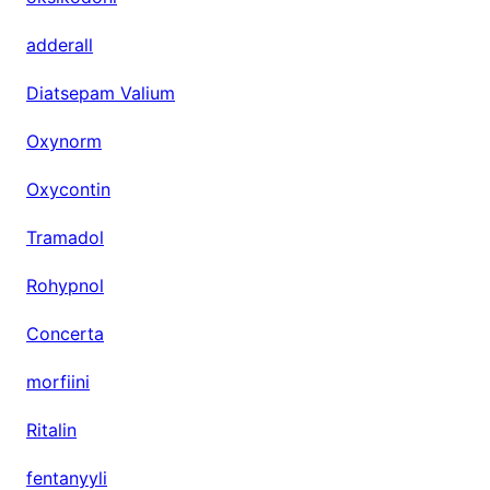
O
D
adderall
O
Diatsepam Valium
N
E
Oxynorm
Oxycontin
Tramadol
Rohypnol
Concerta
morfiini
Ritalin
fentanyyli