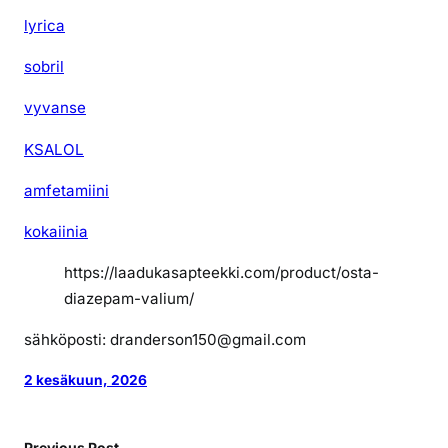
lyrica
sobril
vyvanse
KSALOL
amfetamiini
kokaiinia
https://laadukasapteekki.com/product/osta-
diazepam-valium/
sähköposti: dranderson150@gmail.com
2 kesäkuun, 2026
Previous Post