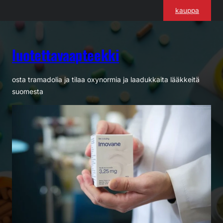
Siirry
kauppa
sisältöön
luotettavaapteekki
osta tramadolia ja tilaa oxynormia ja laadukkaita lääkkeitä
suomesta