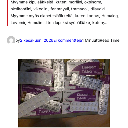
Myymme kipulääkkeitä, kuten: morfiini, oksinorm,
oksikontiini, vikodiini, fentanyyli, tramadoli, dilaudid
Myymme myös diabeteslääkkeitä, kuten Lantus, Humalog,
Levemir, Humulin sitten lopuksi syöpälääke, kuten;…
a
by
2 kesäkuun, 2026
Ei kommentteja
1 Minuutti
Read Time
r
t
i
k
k
e
l
i
i
n
t
i