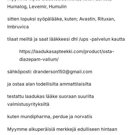
a
Humalog, Levemir, Humulin
m
v
sitten lopuksi syöpälääke, kuten; Avastin, Rituxan,
a
Imbruvica
l
tilaat meiltä ja saat lääkkeesi dhl /ups -palvelun kautta
i
u
https://laadukasapteekki.com/product/osta-
m
diazepam-valium/
i
a
sähköposti: dranderson150@gmail.com
ja ostaa alan todellisilta ammattilaisilta
testattu laadukas lääke suoraan suurilta
valmistusyrityksiltä
kuten mundipharma, perdue ja norvatis
Myymme alkuperäisiä merkkejä edulliseen hintaan