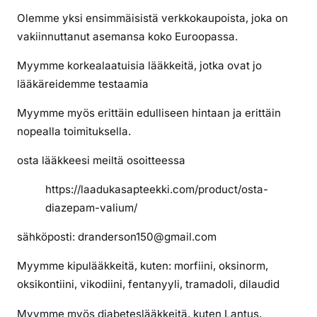
l
Olemme yksi ensimmäisistä verkkokaupoista, joka on
a
vakiinnuttanut asemansa koko Euroopassa.
a
l
Myymme korkealaatuisia lääkkeitä, jotka ovat jo
a
lääkäreidemme testaamia
a
d
Myymme myös erittäin edulliseen hintaan ja erittäin
u
nopealla toimituksella.
k
a
osta lääkkeesi meiltä osoitteessa
s
https://laadukasapteekki.com/product/osta-
t
a
diazepam-valium/
d
sähköposti: dranderson150@gmail.com
i
a
Myymme kipulääkkeitä, kuten: morfiini, oksinorm,
z
oksikontiini, vikodiini, fentanyyli, tramadoli, dilaudid
e
p
Myymme myös diabeteslääkkeitä, kuten Lantus,