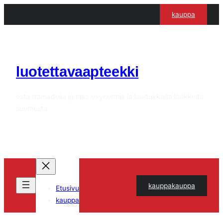
Siirry
kauppa
sisältöön
luotettavaapteekki
osta tramadolia ja tilaa oxynormia ja laadukkaita lääkkeitä
suomesta
kauppakauppa
Etusivu
kauppa