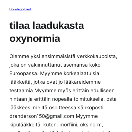
Uncategorized
tilaa laadukasta
oxynormia
Olemme yksi ensimmäisistä verkkokaupoista,
joka on vakiinnuttanut asemansa koko
Euroopassa. Myymme korkealaatuisia
lääkkeitä, jotka ovat jo lääkäreidemme
testaamia Myymme myös erittäin edulliseen
hintaan ja erittäin nopealla toimituksella. osta
lääkkeesi meiltä osoitteessa sähköposti:
dranderson150@gmail.com Myymme
kipulääkkeitä, kuten: morfiini, oksinorm,