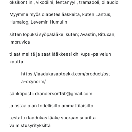
r
oksikontiini, vikodiini, fentanyyli, tramadoli, dilaudid
m
Myymme myös diabeteslääkkeitä, kuten Lantus,
i
Humalog, Levemir, Humulin
a
sitten lopuksi syöpälääke, kuten; Avastin, Rituxan,
Imbruvica
tilaat meiltä ja saat lääkkeesi dhl /ups -palvelun
kautta
https://laadukasapteekki.com/product/ost
a-oxynorm/
sähköposti: dranderson150@gmail.com
ja ostaa alan todellisilta ammattilaisilta
testattu laadukas lääke suoraan suurilta
valmistusyrityksiltä