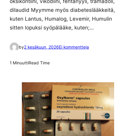
oksikontiini, vikodiini, fentanyyli, tramadoli,
dilaudid Myymme myös diabeteslääkkeitä,
kuten Lantus, Humalog, Levemir, Humulin
sitten lopuksi syöpälääke, kuten;…
a
by
2 kesäkuun, 2026
Ei kommentteja
r
t
1 Minuutti
Read Time
i
k
k
e
l
i
i
n
t
i