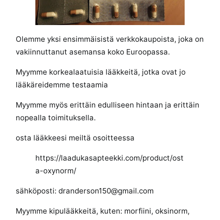
l
a
a
Olemme yksi ensimmäisistä verkkokaupoista, joka on
l
vakiinnuttanut asemansa koko Euroopassa.
a
a
Myymme korkealaatuisia lääkkeitä, jotka ovat jo
d
lääkäreidemme testaamia
u
k
Myymme myös erittäin edulliseen hintaan ja erittäin
a
nopealla toimituksella.
s
osta lääkkeesi meiltä osoitteessa
t
a
https://laadukasapteekki.com/product/ost
o
a-oxynorm/
x
y
sähköposti: dranderson150@gmail.com
n
o
Myymme kipulääkkeitä, kuten: morfiini, oksinorm,