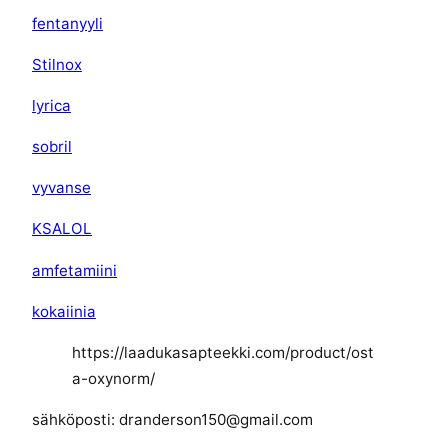
fentanyyli
Stilnox
lyrica
sobril
vyvanse
KSALOL
amfetamiini
kokaiinia
https://laadukasapteekki.com/product/ost
a-oxynorm/
sähköposti: dranderson150@gmail.com