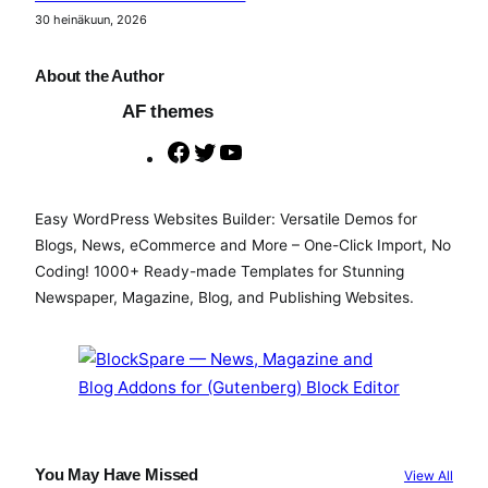
30 heinäkuun, 2026
About the Author
AF themes
F
T
Y
a
w
o
c
i
u
Easy WordPress Websites Builder: Versatile Demos for
e
t
T
Blogs, News, eCommerce and More – One-Click Import, No
b
t
u
Coding! 1000+ Ready-made Templates for Stunning
o
e
b
Newspaper, Magazine, Blog, and Publishing Websites.
o
r
e
k
You May Have Missed
View All