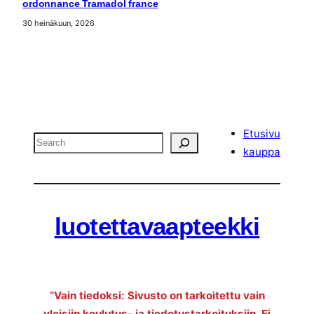
ordonnance Tramadol france
30 heinäkuun, 2026
Etusivu
Search
kauppa
luotettavaapteekki
”Vain tiedoksi: Sivusto on tarkoitettu vain
yleisiin koulutus- ja tiedotustarkoituksiin. Ei