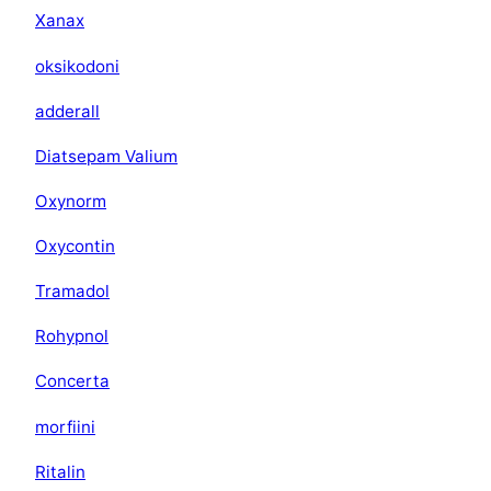
Xanax
oksikodoni
adderall
Diatsepam Valium
Oxynorm
Oxycontin
Tramadol
Rohypnol
Concerta
morfiini
Ritalin