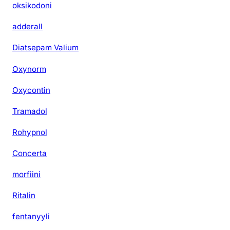
oksikodoni
o
i
adderall
m
i
Diatsepam Valium
t
u
Oxynorm
k
Oxycontin
s
e
Tramadol
l
l
Rohypnol
a
Concerta
morfiini
Ritalin
fentanyyli