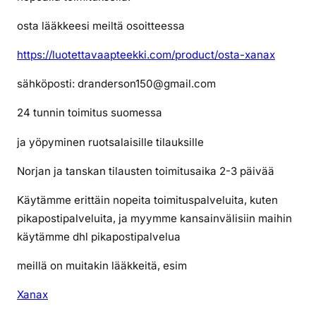
i
l
osta lääkkeesi meiltä osoitteessa
a
a
https://luotettavaapteekki.com/product/osta-xanax
s
sähköposti: dranderson150@gmail.com
o
b
24 tunnin toimitus suomessa
r
i
ja yöpyminen ruotsalaisille tilauksille
l
Norjan ja tanskan tilausten toimitusaika 2-3 päivää
2
4
Käytämme erittäin nopeita toimituspalveluita, kuten
t
pikapostipalveluita, ja myymme kansainvälisiin maihin
u
käytämme dhl pikapostipalvelua
n
n
meillä on muitakin lääkkeitä, esim
i
n
Xanax
t