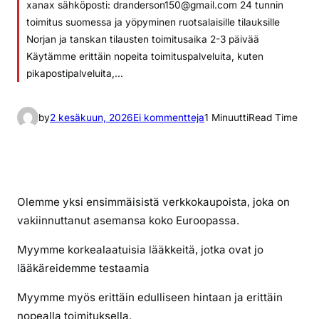
xanax sähköposti: dranderson150@gmail.com 24 tunnin
toimitus suomessa ja yöpyminen ruotsalaisille tilauksille
Norjan ja tanskan tilausten toimitusaika 2-3 päivää
Käytämme erittäin nopeita toimituspalveluita, kuten
pikapostipalveluita,…
a
by
2 kesäkuun, 2026
Ei kommentteja
1 Minuutti
Read Time
r
t
i
k
Olemme yksi ensimmäisistä verkkokaupoista, joka on
k
vakiinnuttanut asemansa koko Euroopassa.
e
l
Myymme korkealaatuisia lääkkeitä, jotka ovat jo
i
lääkäreidemme testaamia
i
n
Myymme myös erittäin edulliseen hintaan ja erittäin
t
nopealla toimituksella.