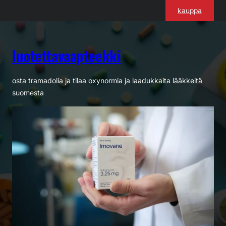
Siirry
kauppa
sisältöön
luotettavaapteekki
osta tramadolia ja tilaa oxynormia ja laadukkaita lääkkeitä
suomesta