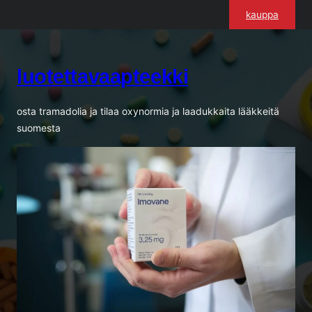
Siirry
kauppa
sisältöön
luotettavaapteekki
osta tramadolia ja tilaa oxynormia ja laadukkaita lääkkeitä
suomesta