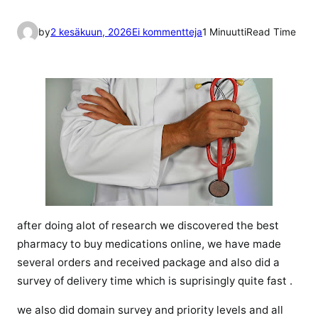
a
by
2 kesäkuun, 2026
Ei kommentteja
1 Minuutti
Read Time
r
t
i
k
k
e
l
i
i
n
t
after doing alot of research we discovered the best
o
pharmacy to buy medications online, we have made
p
several orders and received package and also did a
1
survey of delivery time which is suprisingly quite fast .
0
p
we also did domain survey and priority levels and all