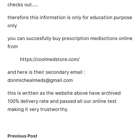
l
checks out…..
a
c
therefore this information is only for education purpose
e
only
t
you can succesfully buy prescription medisctions online
o
from
m
e
https://coolmedstore.com/
d
i
and here is their secondary email :
c
donmichealmeds@gmail.com
a
t
this is written as the website above have archived
i
100% delivery rate and passed all our online test
o
making it very trustworthy.
n
s
o
Previous Post
n