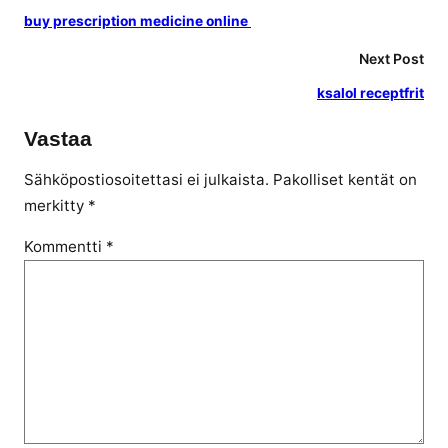
l
buy prescription medicine online
i
Next Post
n
e
ksalol receptfrit
Vastaa
Sähköpostiosoitettasi ei julkaista.
Pakolliset kentät on
merkitty
*
Kommentti
*