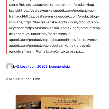
xanax/https://bastasvenska-apotek.com/product/kop-
ksalol/https://bastasvenska-apotek.com/product/kop-
tramadol/https://bastasvenska-apotek.com/product/kop-
imovane/https://bastasvenska-apotek.com/product/kop-
oxycontin/https://bastasvenska-apotek.com/product/kop-
diazepam-valium/https://bastasvenska-
apotek.com/product/kop-suboxone/https://bastasvenska-
apotek.com/product/kop-subutex/ Kontakta oss på:
narcotics4health@gmail.comKontakta oss på:…
a
by
2 kesäkuun, 2026
Ei kommentteja
r
t
2 Minuuttia
Read Time
i
k
k
e
l