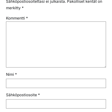
Sähköpostiosoitettasi ei julkaista.
Pakolliset kentät on
merkitty
*
Kommentti
*
Nimi
*
Sähköpostiosoite
*