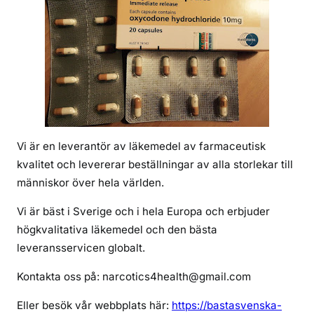
i
i
n
t
r
a
d
o
Vi är en leverantör av läkemedel av farmaceutisk
l
a
kvalitet och levererar beställningar av alla storlekar till
n
människor över hela världen.
n
Vi är bäst i Sverige och i hela Europa och erbjuder
ä
högkvalitativa läkemedel och den bästa
r
a
leveransservicen globalt.
m
Kontakta oss på: narcotics4health@gmail.com
i
g
Eller besök vår webbplats här:
https://bastasvenska-