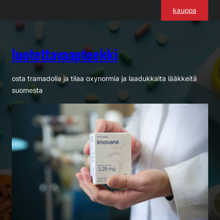
Siirry
kauppa
sisältöön
luotettavaapteekki
osta tramadolia ja tilaa oxynormia ja laadukkaita lääkkeitä
suomesta