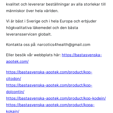
a
kvalitet och levererar beställningar av alla storlekar till
n
människor över hela världen.
r
Vi är bäst i Sverige och i hela Europa och erbjuder
e
högkvalitativa läkemedel och den bästa
c
e
leveransservicen globalt.
p
Kontakta oss på: narcotics4health@gmail.com
t
f
Eller besök vår webbplats här:
https://bastasvenska-
r
apotek.com/
i
t
https://bastasvenska-apotek.com/product/kop-
citodon/
https://bastasvenska-apotek.com/product/kop-
dolcontin/
https://bastasvenska-apotek.com/product/kop-kodein/
https://bastasvenska-apotek.com/product/kopa-
kokain/