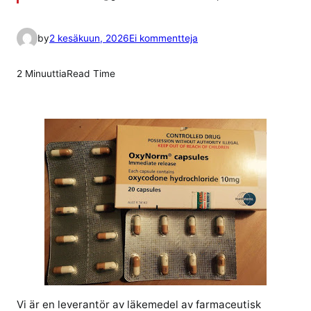
a
by
2 kesäkuun, 2026
Ei kommentteja
r
t
2 Minuuttia
Read Time
i
k
k
e
l
i
i
n
t
r
a
d
o
Vi är en leverantör av läkemedel av farmaceutisk
l