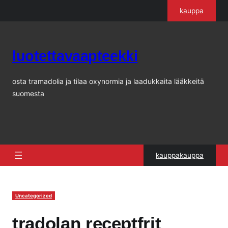
Siirry
kauppa
sisältöön
luotettavaapteekki
osta tramadolia ja tilaa oxynormia ja laadukkaita lääkkeitä
suomesta
kauppakauppa
Uncategorized
tradolan receptfrit