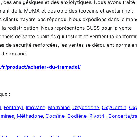
 des analgésiques et des anxiolytiques. Nous avons traité
nant de la MDMA et des opioïdes (cocaïne et avétamine).
 clients n’ayant pas répondu. Nous expédions dans le mon
 la redistribution. Nous représentons GUSS pour la vente
nels de santé qualifiés qui testent et vérifient la conformi
s de sécurité renforcées, les ventes se déroulent normale
s de douane.
.fr/product/acheter-du-tramadol/
que :
l
,
Fentanyl
,
Imovane
,
Morphine
,
Oxycodone
,
OxyContin
,
Ox
mines
,
Méthadone
,
Cocaïne
,
Codiène
,
Rivotril
,
Concerta
,
tr