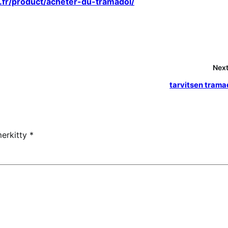
.fr/product/acheter-du-tramadol/
Next
tarvitsen trama
merkitty
*