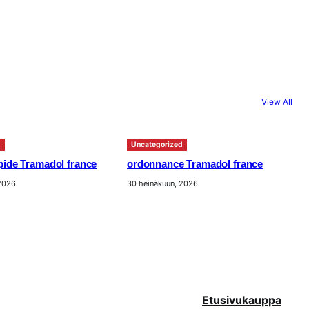
View All
d
Uncategorized
apide Tramadol france
ordonnance Tramadol france
 2026
30 heinäkuun, 2026
Etusivu
kauppa