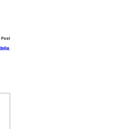
 Post
dolia