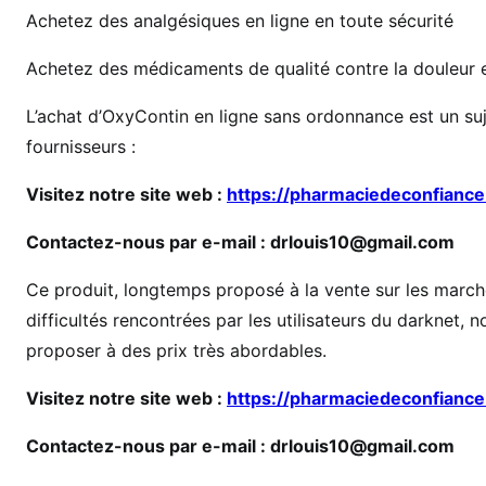
r
Achetez des analgésiques en ligne en toute sécurité
a
m
Achetez des médicaments de qualité contre la douleur et
a
L’achat d’OxyContin en ligne sans ordonnance est un suje
d
o
fournisseurs :
l
Visitez notre site web :
https://pharmaciedeconfiance
i
r
Contactez-nous par e-mail : drlouis10@gmail.com
e
s
Ce produit, longtemps proposé à la vente sur les marché
e
difficultés rencontrées par les utilisateurs du darknet,
p
proposer à des prix très abordables.
t
i
Visitez notre site web :
https://pharmaciedeconfiance
v
a
Contactez-nous par e-mail : drlouis10@gmail.com
p