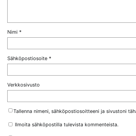
Nimi
*
Sähköpostiosoite
*
Verkkosivusto
Tallenna nimeni, sähköpostiosoitteeni ja sivustoni t
Ilmoita sähköpostilla tulevista kommenteista.