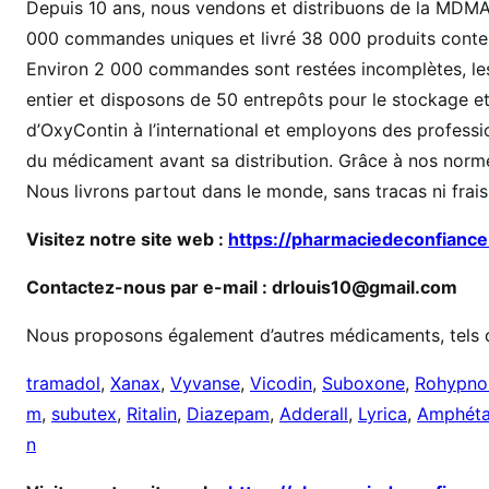
Depuis 10 ans, nous vendons et distribuons de la MDMA,
a
000 commandes uniques et livré 38 000 produits conte
a
Environ 2 000 commandes sont restées incomplètes, les
entier et disposons de 50 entrepôts pour le stockage et
d’OxyContin à l’international et employons des profession
du médicament avant sa distribution. Grâce à nos norme
Nous livrons partout dans le monde, sans tracas ni frai
Visitez notre site web :
https://pharmaciedeconfiance
Contactez-nous par e-mail : drlouis10@gmail.com
Nous proposons également d’autres médicaments, tels 
tramadol
,
Xanax
,
Vyvanse
,
Vicodin
,
Suboxone
,
Rohypno
m
,
subutex
,
Ritalin
,
Diazepam
,
Adderall
,
Lyrica
,
Amphéta
n