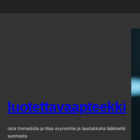
Siirry
sisältöön
luotettavaapteekki
osta tramadolia ja tilaa oxynormia ja laadukkaita lääkkeitä
suomesta