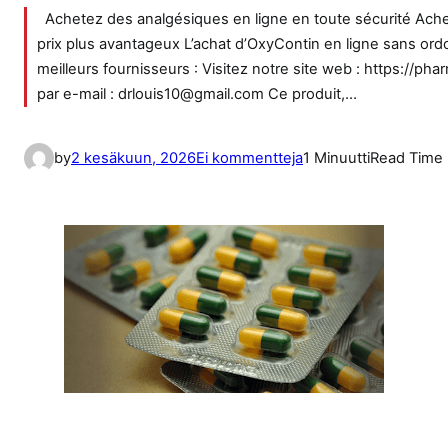
Achetez des analgésiques en ligne en toute sécurité Achet
prix plus avantageux L’achat d’OxyContin en ligne sans ordo
meilleurs fournisseurs : Visitez notre site web : https://
par e-mail : drlouis10@gmail.com Ce produit,…
a
by
2 kesäkuun, 2026
Ei kommentteja
1 Minuutti
Read Time
r
t
i
k
k
e
l
i
i
n
t