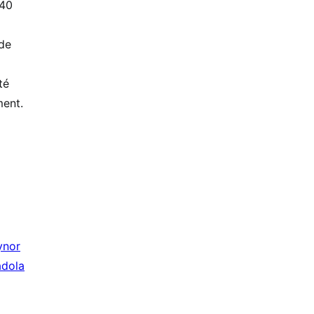
 40
de
té
ment.
ynor
adola