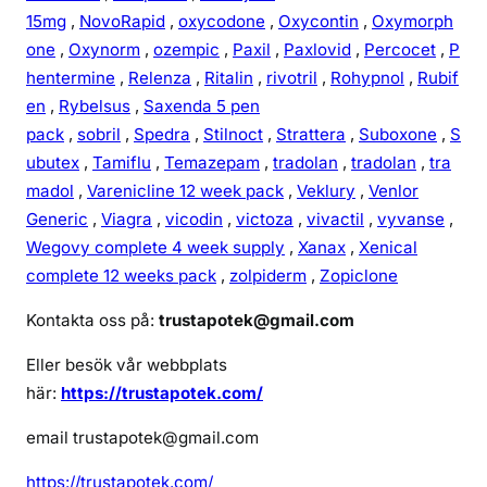
15mg
,
NovoRapid
,
oxycodone
,
Oxycontin
,
Oxymorph
one
,
Oxynorm
,
ozempic
,
Paxil
,
Paxlovid
,
Percocet
,
P
hentermine
,
Relenza
,
Ritalin
,
rivotril
,
Rohypnol
,
Rubif
en
,
Rybelsus
,
Saxenda 5 pen
pack
,
sobril
,
Spedra
,
Stilnoct
,
Strattera
,
Suboxone
,
S
ubutex
,
Tamiflu
,
Temazepam
,
tradolan
,
tradolan
,
tra
madol
,
Varenicline 12 week pack
,
Veklury
,
Venlor
Generic
,
Viagra
,
vicodin
,
victoza
,
vivactil
,
vyvanse
,
Wegovy complete 4 week supply
,
Xanax
,
Xenical
complete 12 weeks pack
,
zolpiderm
,
Zopiclone
Kontakta oss på:
trustapotek@gmail.com
Eller besök vår webbplats
här:
https://trustapotek.com/
email trustapotek@gmail.com
https://trustapotek.com/