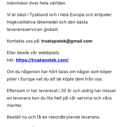
u
människor över hela världen.
b
Vi är bäst i Tyskland och i hela Europa och erbjuder
u
högkvalitativa läkemedel och den bästa
t
leveransservicen globalt.
e
x
Kontakta oss på:
trustapotek@gmail.com
Eller besök vår webbplats
här:
https://trustapotek.com/
Om du någonsin har hört talas om någon som köper
piller i Europa vet du att de köpte dem från oss.
Eftersom vi har levererat i 20 år och aldrig har missat
en leverans kan du lita helt på vår service och våra
meriter.
Beställ nu och få en rekordbrytande leverans.