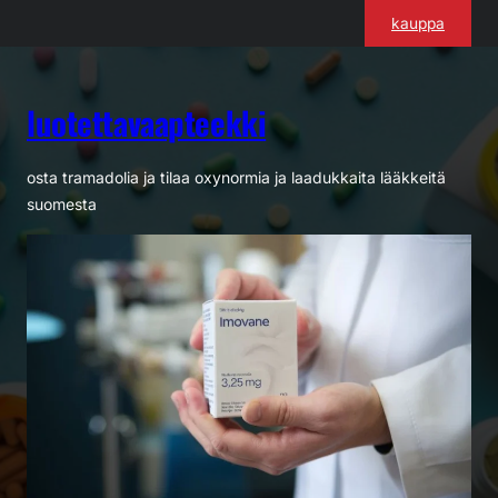
Siirry
kauppa
sisältöön
luotettavaapteekki
osta tramadolia ja tilaa oxynormia ja laadukkaita lääkkeitä
suomesta