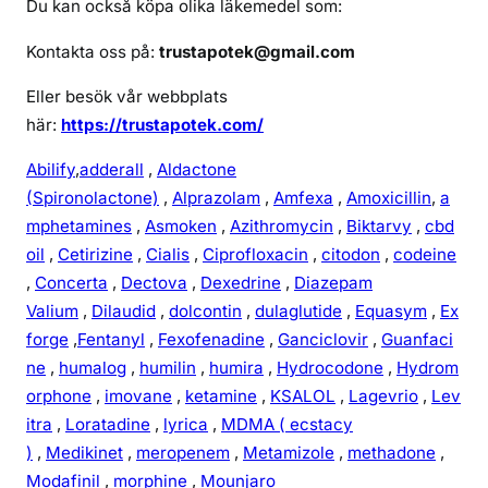
Du kan också köpa olika läkemedel som:
Kontakta oss på:
trustapotek@gmail.com
Eller besök vår webbplats
här:
https://trustapotek.com/
Abilify
,
adderall
,
Aldactone
(Spironolactone)
,
Alprazolam
,
Amfexa
,
Amoxicillin
,
a
mphetamines
,
Asmoken
,
Azithromycin
,
Biktarvy
,
cbd
oil
,
Cetirizine
,
Cialis
,
Ciprofloxacin
,
citodon
,
codeine
,
Concerta
,
Dectova
,
Dexedrine
,
Diazepam
Valium
,
Dilaudid
,
dolcontin
,
dulaglutide
,
Equasym
,
Ex
forge
,
Fentanyl
,
Fexofenadine
,
Ganciclovir
,
Guanfaci
ne
,
humalog
,
humilin
,
humira
,
Hydrocodone
,
Hydrom
orphone
,
imovane
,
ketamine
,
KSALOL
,
Lagevrio
,
Lev
itra
,
Loratadine
,
lyrica
,
MDMA ( ecstacy
)
,
Medikinet
,
meropenem
,
Metamizole
,
methadone
,
Modafinil
,
morphine
,
Mounjaro