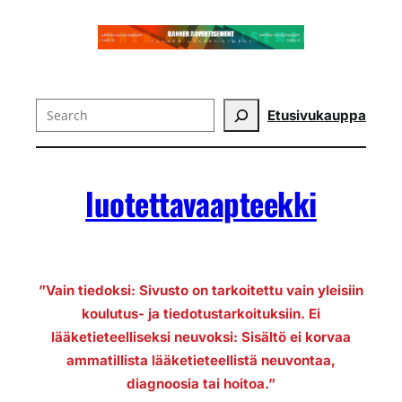
Search
Etusivu
kauppa
luotettavaapteekki
”Vain tiedoksi: Sivusto on tarkoitettu vain yleisiin
koulutus- ja tiedotustarkoituksiin. Ei
lääketieteelliseksi neuvoksi: Sisältö ei korvaa
ammatillista lääketieteellistä neuvontaa,
diagnoosia tai hoitoa.”