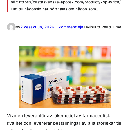
här: https://bastasvenska-apotek.com/product/kop-lyrica/
Om du någonsin har hört talas om någon som…
a
by
2 kesäkuun, 2026
Ei kommentteja
1 Minuutti
Read Time
r
t
i
k
k
e
l
i
i
n
v
a
Vi är en leverantör av läkemedel av farmaceutisk
r
kvalitet och levererar beställningar av alla storlekar till
k