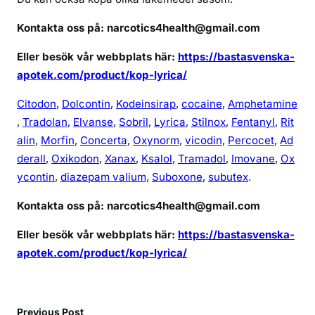
r
t
Kontakta oss på: narcotics4health@gmail.com
o
Eller besök vår webbplats här:
https://bastasvenska-
n
apotek.com/product/kop-lyrica/
l
i
Citodon
,
Dolcontin
,
Kodeinsirap
,
cocaine
,
Amphetamine
n
,
Tradolan
,
Elvanse
,
Sobril
,
Lyrica
,
Stilnox
,
Fentanyl
,
Rit
e
alin
,
Morfin
,
Concerta
,
Oxynorm
,
vicodin
,
Percocet
,
Ad
derall
,
Oxikodon
,
Xanax
,
Ksalol
,
Tramadol
,
Imovane
,
Ox
ycontin
,
diazepam valium,
Suboxone
,
subutex
.
Kontakta oss på: narcotics4health@gmail.com
Eller besök vår webbplats här:
https://bastasvenska-
apotek.com/product/kop-lyrica/
Previous Post