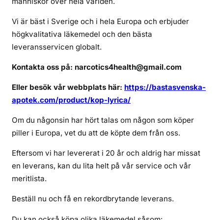
människor över hela världen.
a
n
Vi är bäst i Sverige och i hela Europa och erbjuder
j
högkvalitativa läkemedel och den bästa
a
leveransservicen globalt.
g
k
Kontakta oss på: narcotics4health@gmail.com
ö
p
Eller besök vår webbplats här:
https://bastasvenska-
a
apotek.com/product/kop-lyrica/
l
Om du någonsin har hört talas om någon som köper
y
r
piller i Europa, vet du att de köpte dem från oss.
i
Eftersom vi har levererat i 20 år och aldrig har missat
c
en leverans, kan du lita helt på vår service och vår
a
meritlista.
s
ä
Beställ nu och få en rekordbrytande leverans.
k
e
Du kan också köpa olika läkemedel såsom: