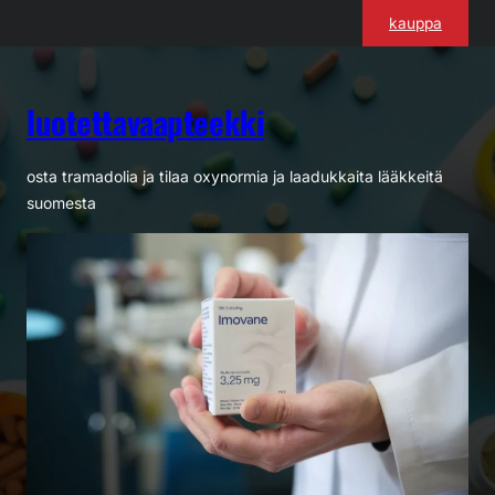
Siirry
kauppa
sisältöön
luotettavaapteekki
osta tramadolia ja tilaa oxynormia ja laadukkaita lääkkeitä
suomesta