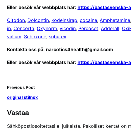
o
Eller besök vår webbplats här:
https://bastasvenska-
x
s
Citodon
,
Dolcontin
,
Kodeinsirap
,
cocaine
,
Amphetamine
ä
in
,
Concerta
,
Oxynorm
,
vicodin
,
Percocet
,
Adderall
,
Oxi
k
valium,
Suboxone
,
subutex
.
e
r
Kontakta oss på: narcotics4health@gmail.com
t
Eller besök vår webbplats här:
https://bastasvenska-
o
n
l
i
Previous Post
n
original stilnox
e
Vastaa
Sähköpostiosoitettasi ei julkaista.
Pakolliset kentät on 