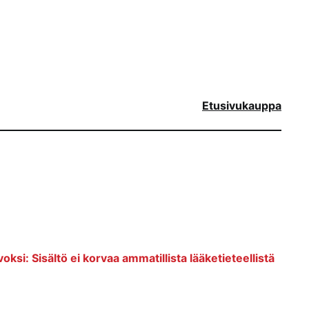
Etusivu
kauppa
voksi: Sisältö ei korvaa ammatillista lääketieteellistä