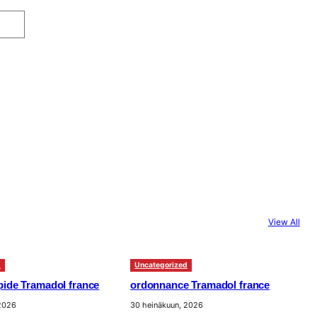
View All
d
Uncategorized
apide Tramadol france
ordonnance Tramadol france
 2026
30 heinäkuun, 2026