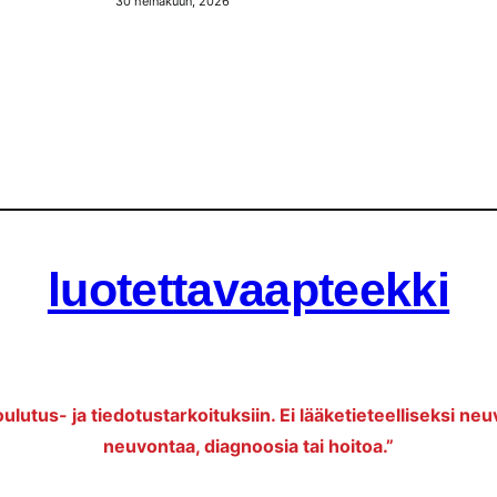
30 heinäkuun, 2026
luotettavaapteekki
oulutus- ja tiedotustarkoituksiin. Ei lääketieteelliseksi neu
neuvontaa, diagnoosia tai hoitoa.”