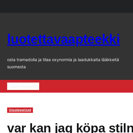
Siirry
sisältöön
luotettavaapteekki
osta tramadolia ja tilaa oxynormia ja laadukkaita lääkkeitä
suomesta
Etusivu
kauppa
Uncategorized
var kan jag köpa stil