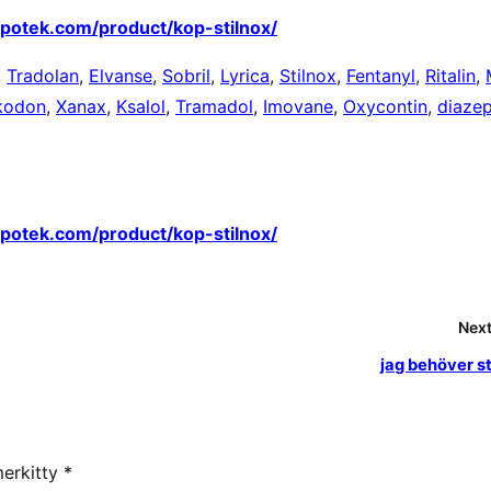
apotek.com/product/kop-stilnox/
,
Tradolan
,
Elvanse
,
Sobril
,
Lyrica
,
Stilnox
,
Fentanyl
,
Ritalin
,
kodon
,
Xanax
,
Ksalol
,
Tramadol
,
Imovane
,
Oxycontin
,
diaze
apotek.com/product/kop-stilnox/
Next
jag behöver st
merkitty
*