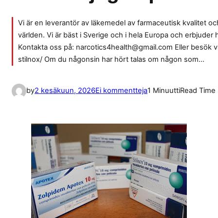
Vi är en leverantör av läkemedel av farmaceutisk kvalitet och 
världen. Vi är bäst i Sverige och i hela Europa och erbjuder
Kontakta oss på: narcotics4health@gmail.com Eller besök 
stilnox/ Om du någonsin har hört talas om någon som…
a
by
2 kesäkuun, 2026
Ei kommentteja
1 Minuutti
Read Time
r
t
i
k
k
e
l
i
i
n