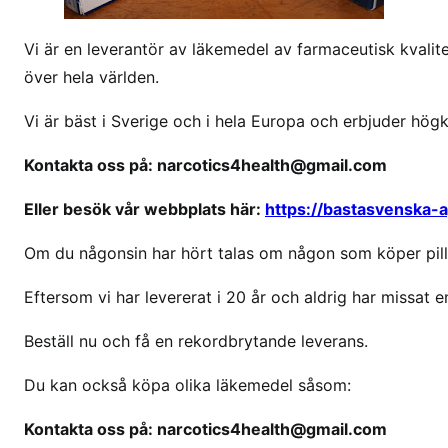
v
a
Vi är en leverantör av läkemedel av farmaceutisk kvalitet
r
över hela världen.
k
a
Vi är bäst i Sverige och i hela Europa och erbjuder hög
n
j
Kontakta oss på: narcotics4health@gmail.com
a
Eller besök vår webbplats här:
https://bastasvenska-
g
k
Om du någonsin har hört talas om någon som köper pille
ö
p
Eftersom vi har levererat i 20 år och aldrig har missat en
a
s
Beställ nu och få en rekordbrytande leverans.
t
Du kan också köpa olika läkemedel såsom:
i
l
Kontakta oss på: narcotics4health@gmail.com
n