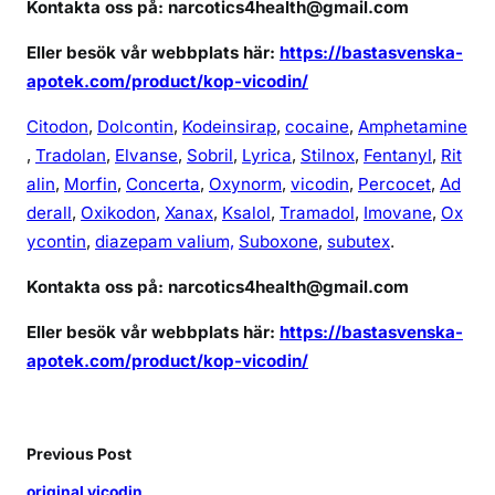
Kontakta oss på: narcotics4health@gmail.com
e
r
Eller besök vår webbplats här:
https://bastasvenska-
t
apotek.com/product/kop-vicodin/
o
n
Citodon
,
Dolcontin
,
Kodeinsirap
,
cocaine
,
Amphetamine
l
,
Tradolan
,
Elvanse
,
Sobril
,
Lyrica
,
Stilnox
,
Fentanyl
,
Rit
i
alin
,
Morfin
,
Concerta
,
Oxynorm
,
vicodin
,
Percocet
,
Ad
n
derall
,
Oxikodon
,
Xanax
,
Ksalol
,
Tramadol
,
Imovane
,
Ox
e
ycontin
,
diazepam valium,
Suboxone
,
subutex
.
Kontakta oss på: narcotics4health@gmail.com
Eller besök vår webbplats här:
https://bastasvenska-
apotek.com/product/kop-vicodin/
Previous Post
original vicodin