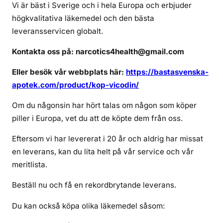
a
Vi är bäst i Sverige och i hela Europa och erbjuder
n
högkvalitativa läkemedel och den bästa
j
leveransservicen globalt.
a
g
Kontakta oss på: narcotics4health@gmail.com
k
Eller besök vår webbplats här:
https://bastasvenska-
ö
apotek.com/product/kop-vicodin/
p
a
Om du någonsin har hört talas om någon som köper
v
piller i Europa, vet du att de köpte dem från oss.
i
c
Eftersom vi har levererat i 20 år och aldrig har missat
o
en leverans, kan du lita helt på vår service och vår
d
meritlista.
i
n
Beställ nu och få en rekordbrytande leverans.
s
Du kan också köpa olika läkemedel såsom:
ä
k