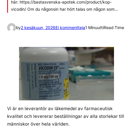
här: https://bastasvenska-apotek.com/product/kop-
vicodin/ Om du någonsin har hört talas om någon som…
a
by
2 kesäkuun, 2026
Ei kommentteja
1 Minuutti
Read Time
r
t
i
k
k
e
l
i
i
n
v
Vi är en leverantör av läkemedel av farmaceutisk
a
kvalitet och levererar beställningar av alla storlekar till
r
människor över hela världen.
k