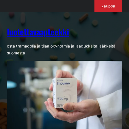
Siirry
kauppa
sisältöön
luotettavaapteekki
osta tramadolia ja tilaa oxynormia ja laadukkaita lääkkeitä
suomesta