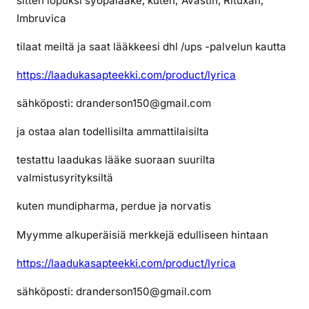
sitten lopuksi syöpälääke, kuten; Avastin, Rituxan,
r
Imbruvica
k
o
tilaat meiltä ja saat lääkkeesi dhl /ups -palvelun kautta
s
https://laadukasapteekki.com/product/lyrica
s
a
sähköposti: dranderson150@gmail.com
i
l
ja ostaa alan todellisilta ammattilaisilta
m
a
testattu laadukas lääke suoraan suurilta
n
valmistusyrityksiltä
r
kuten mundipharma, perdue ja norvatis
e
s
Myymme alkuperäisiä merkkejä edulliseen hintaan
e
p
https://laadukasapteekki.com/product/lyrica
t
i
sähköposti: dranderson150@gmail.com
ä