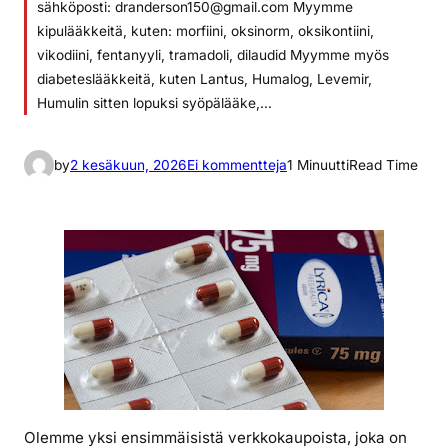
sähköposti: dranderson150@gmail.com Myymme
kipulääkkeitä, kuten: morfiini, oksinorm, oksikontiini,
vikodiini, fentanyyli, tramadoli, dilaudid Myymme myös
diabeteslääkkeitä, kuten Lantus, Humalog, Levemir,
Humulin sitten lopuksi syöpälääke,…
a
by
2 kesäkuun, 2026
Ei kommentteja
1 Minuutti
Read Time
r
t
i
k
k
e
l
i
i
n
v
Olemme yksi ensimmäisistä verkkokaupoista, joka on