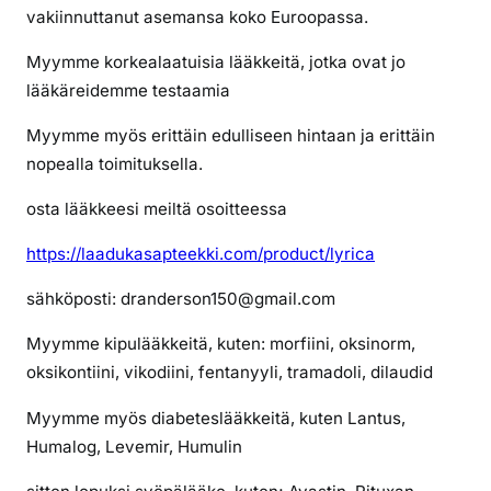
o
vakiinnuttanut asemansa koko Euroopassa.
i
n
Myymme korkealaatuisia lääkkeitä, jotka ovat jo
k
lääkäreidemme testaamia
o
Myymme myös erittäin edulliseen hintaan ja erittäin
o
s
nopealla toimituksella.
t
osta lääkkeesi meiltä osoitteessa
a
a
https://laadukasapteekki.com/product/lyrica
l
y
sähköposti: dranderson150@gmail.com
r
Myymme kipulääkkeitä, kuten: morfiini, oksinorm,
i
oksikontiini, vikodiini, fentanyyli, tramadoli, dilaudid
c
a
Myymme myös diabeteslääkkeitä, kuten Lantus,
a
Humalog, Levemir, Humulin
v
e