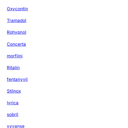
Oxycontin
Tramadol
Rohypnol
Concerta
morfiini
Ritalin
fentanyyli
Stilnox
lyrica
sobril
vyvanse