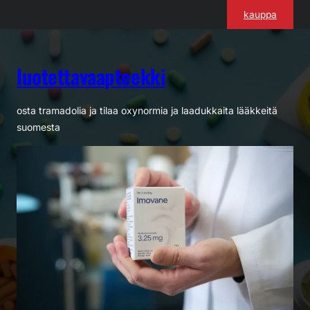
Siirry
kauppa
sisältöön
luotettavaapteekki
osta tramadolia ja tilaa oxynormia ja laadukkaita lääkkeitä
suomesta