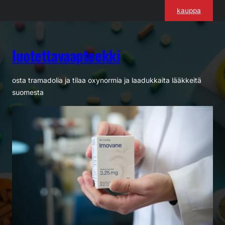
Siirry
kauppa
sisältöön
luotettavaapteekki
osta tramadolia ja tilaa oxynormia ja laadukkaita lääkkeitä
suomesta