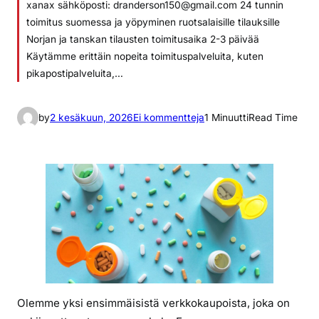
xanax sähköposti: dranderson150@gmail.com 24 tunnin
toimitus suomessa ja yöpyminen ruotsalaisille tilauksille
Norjan ja tanskan tilausten toimitusaika 2-3 päivää
Käytämme erittäin nopeita toimituspalveluita, kuten
pikapostipalveluita,…
a
by
2 kesäkuun, 2026
Ei kommentteja
1 Minuutti
Read Time
r
t
i
k
k
e
l
i
i
n
Olemme yksi ensimmäisistä verkkokaupoista, joka on
V