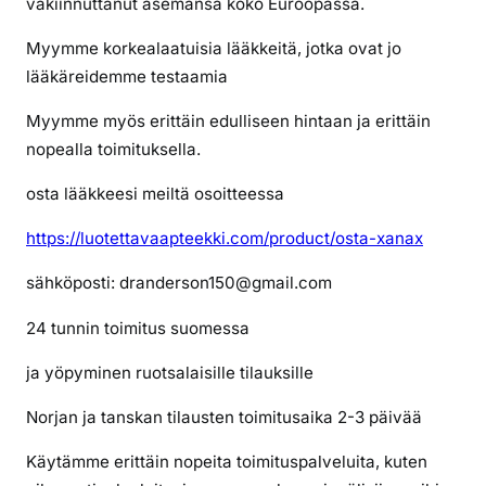
vakiinnuttanut asemansa koko Euroopassa.
o
i
Myymme korkealaatuisia lääkkeitä, jotka ovat jo
n
lääkäreidemme testaamia
k
o
Myymme myös erittäin edulliseen hintaan ja erittäin
o
nopealla toimituksella.
s
t
osta lääkkeesi meiltä osoitteessa
a
https://luotettavaapteekki.com/product/osta-xanax
a
O
sähköposti: dranderson150@gmail.com
x
y
24 tunnin toimitus suomessa
c
o
ja yöpyminen ruotsalaisille tilauksille
n
Norjan ja tanskan tilausten toimitusaika 2-3 päivää
t
i
Käytämme erittäin nopeita toimituspalveluita, kuten
n