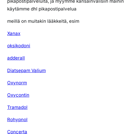
pikapostipalveluita, ja myymme kansainvälisiin maihin
v
käytämme dhl pikapostipalvelua
e
r
meillä on muitakin lääkkeitä, esim
k
o
Xanax
s
oksikodoni
t
a
adderall
i
l
Diatsepam Valium
m
Oxynorm
a
n
Oxycontin
r
e
Tramadol
s
e
Rohypnol
p
Concerta
t