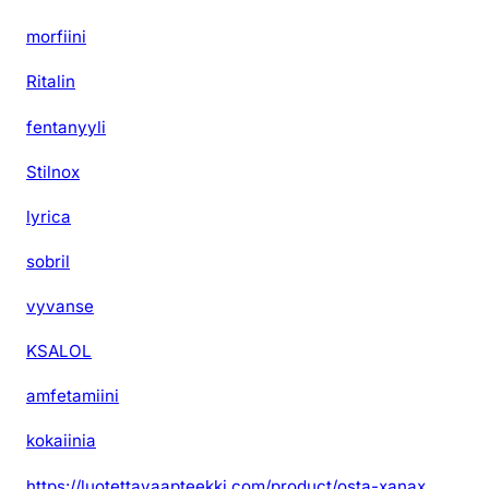
i
morfiini
ä
Ritalin
fentanyyli
Stilnox
lyrica
sobril
vyvanse
KSALOL
amfetamiini
kokaiinia
https://luotettavaapteekki.com/product/osta-xanax