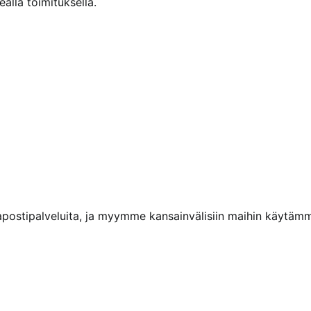
alla toimituksella.
kapostipalveluita, ja myymme kansainvälisiin maihin käytäm