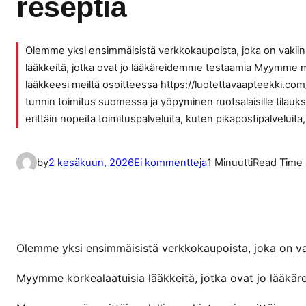
reseptiä
Olemme yksi ensimmäisistä verkkokaupoista, joka on vaki
lääkkeitä, jotka ovat jo lääkäreidemme testaamia Myymme myös
lääkkeesi meiltä osoitteessa https://luotettavaapteekki.
tunnin toimitus suomessa ja yöpyminen ruotsalaisille tilauks
erittäin nopeita toimituspalveluita, kuten pikapostipalveluita
a
by
2 kesäkuun, 2026
Ei kommentteja
1 Minuutti
Read Time
r
t
i
k
k
Olemme yksi ensimmäisistä verkkokaupoista, joka on v
e
Myymme korkealaatuisia lääkkeitä, jotka ovat jo lääkä
l
i