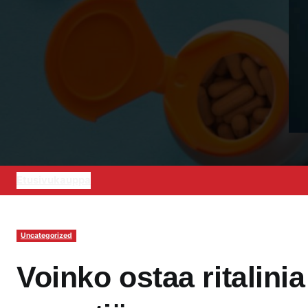
Etusivu
kauppa
Uncategorized
Voinko ostaa ritalini