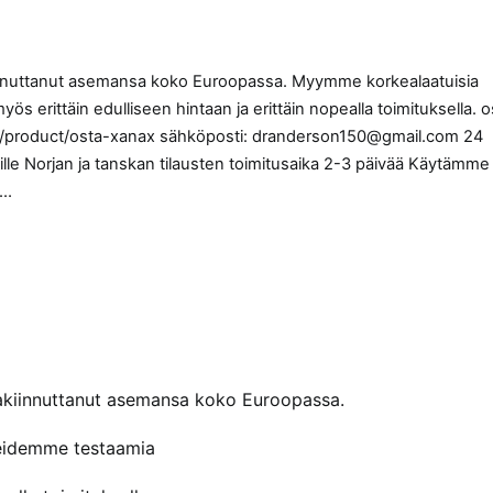
innuttanut asemansa koko Euroopassa. Myymme korkealaatuisia
 erittäin edulliseen hintaan ja erittäin nopealla toimituksella. o
com/product/osta-xanax sähköposti: dranderson150@gmail.com 24
ille Norjan ja tanskan tilausten toimitusaika 2-3 päivää Käytämme
,…
akiinnuttanut asemansa koko Euroopassa.
reidemme testaamia