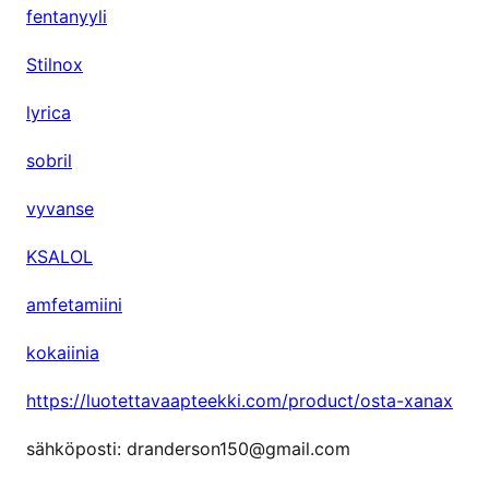
fentanyyli
e
s
Stilnox
e
p
lyrica
t
i
sobril
ä
vyvanse
KSALOL
amfetamiini
kokaiinia
https://luotettavaapteekki.com/product/osta-xanax
sähköposti: dranderson150@gmail.com