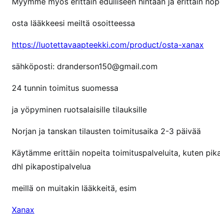
Myymme myös erittäin edulliseen hintaan ja erittäin nope
i
n
osta lääkkeesi meiltä osoitteessa
V
o
https://luotettavaapteekki.com/product/osta-xanax
i
sähköposti: dranderson150@gmail.com
n
k
24 tunnin toimitus suomessa
o
o
ja yöpyminen ruotsalaisille tilauksille
s
t
Norjan ja tanskan tilausten toimitusaika 2-3 päivää
a
Käytämme erittäin nopeita toimituspalveluita, kuten pi
a
dhl pikapostipalvelua
r
i
meillä on muitakin lääkkeitä, esim
t
a
Xanax
l