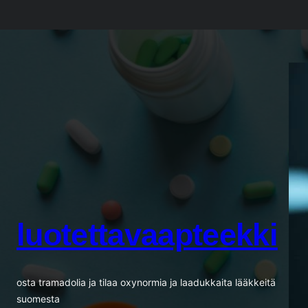
Siirry
sisältöön
luotettavaapteekki
osta tramadolia ja tilaa oxynormia ja laadukkaita lääkkeitä
suomesta