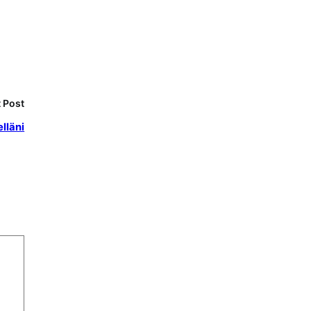
 Post
elläni