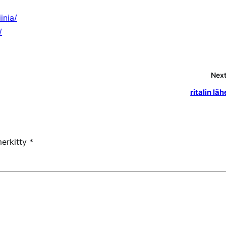
inia/
/
Next
ritalin läh
merkitty
*