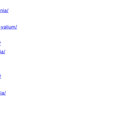
nia/
-valium/
/
ia/
/
ia/