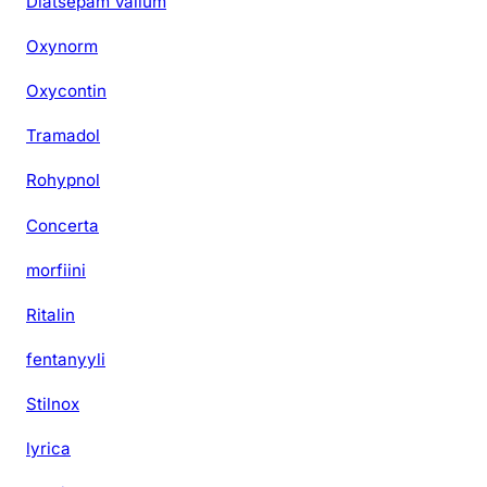
Diatsepam Valium
Oxynorm
Oxycontin
Tramadol
Rohypnol
Concerta
morfiini
Ritalin
fentanyyli
Stilnox
lyrica