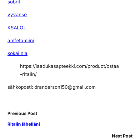
sobril
vyvanse
KSALOL
amfetamiini
kokaiinia
https://laadukasapteekki.com/product/ostaa
-ritalin/
sähköposti: dranderson150@gmail.com
Previous Post
Ritalin lähelläni
Next Post