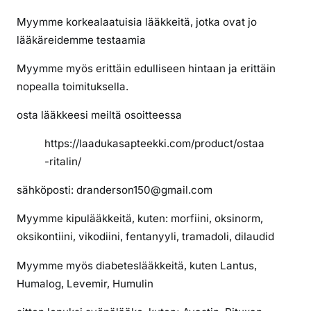
i
n
Myymme korkealaatuisia lääkkeitä, jotka ovat jo
k
lääkäreidemme testaamia
o
Myymme myös erittäin edulliseen hintaan ja erittäin
o
nopealla toimituksella.
s
t
osta lääkkeesi meiltä osoitteessa
a
a
https://laadukasapteekki.com/product/ostaa
R
-ritalin/
i
t
sähköposti: dranderson150@gmail.com
a
Myymme kipulääkkeitä, kuten: morfiini, oksinorm,
l
oksikontiini, vikodiini, fentanyyli, tramadoli, dilaudid
i
n
Myymme myös diabeteslääkkeitä, kuten Lantus,
i
Humalog, Levemir, Humulin
a
v