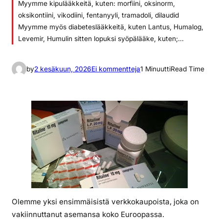
Myymme kipulääkkeitä, kuten: morfiini, oksinorm,
oksikontiini, vikodiini, fentanyyli, tramadoli, dilaudid
Myymme myös diabeteslääkkeitä, kuten Lantus, Humalog,
Levemir, Humulin sitten lopuksi syöpälääke, kuten;…
a
by
2 kesäkuun, 2026
Ei kommentteja
1 Minuutti
Read Time
r
t
i
k
k
e
l
i
i
n
V
Olemme yksi ensimmäisistä verkkokaupoista, joka on
o
vakiinnuttanut asemansa koko Euroopassa.