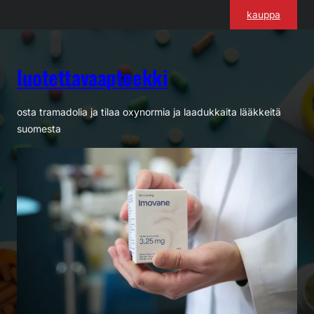
Siirry
kauppa
sisältöön
luotettavaapteekki
osta tramadolia ja tilaa oxynormia ja laadukkaita lääkkeitä
suomesta