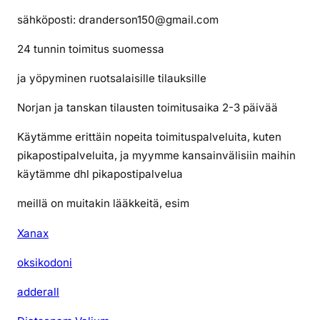
ä
sähköposti: dranderson150@gmail.com
24 tunnin toimitus suomessa
ja yöpyminen ruotsalaisille tilauksille
Norjan ja tanskan tilausten toimitusaika 2-3 päivää
Käytämme erittäin nopeita toimituspalveluita, kuten
pikapostipalveluita, ja myymme kansainvälisiin maihin
käytämme dhl pikapostipalvelua
meillä on muitakin lääkkeitä, esim
Xanax
oksikodoni
adderall