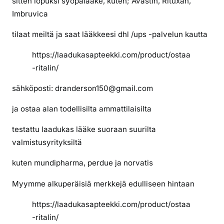
sitten lopuksi syöpälääke, kuten; Avastin, Rituxan,
e
Imbruvica
r
k
tilaat meiltä ja saat lääkkeesi dhl /ups -palvelun kautta
o
s
https://laadukasapteekki.com/product/ostaa
s
-ritalin/
a
sähköposti: dranderson150@gmail.com
i
l
ja ostaa alan todellisilta ammattilaisilta
m
a
testattu laadukas lääke suoraan suurilta
n
valmistusyrityksiltä
r
e
kuten mundipharma, perdue ja norvatis
s
Myymme alkuperäisiä merkkejä edulliseen hintaan
e
p
https://laadukasapteekki.com/product/ostaa
t
-ritalin/
i