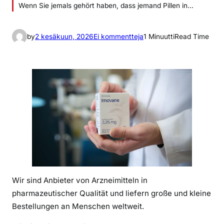
Wenn Sie jemals gehört haben, dass jemand Pillen in…
a
by
2 kesäkuun, 2026
Ei kommentteja
1 Minuutti
Read Time
r
t
i
k
k
e
l
i
i
n
X
Wir sind Anbieter von Arzneimitteln in
a
n
pharmazeutischer Qualität und liefern große und kleine
a
Bestellungen an Menschen weltweit.
x