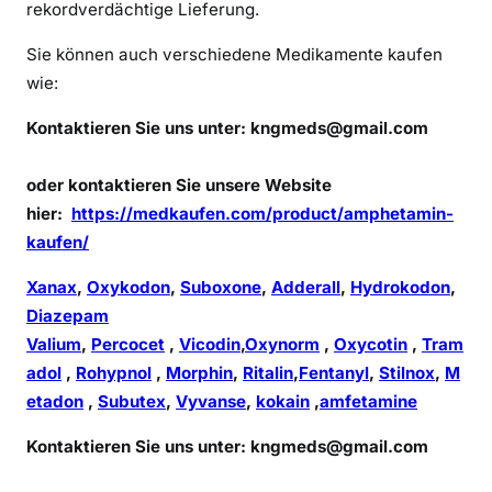
rekordverdächtige Lieferung.
Sie können auch verschiedene Medikamente kaufen
wie:
Kontaktieren Sie uns unter:
kngmeds@gmail.com
oder kontaktieren Sie unsere Website
hier:
https://medkaufen.com/product/amphetamin-
kaufen/
Xanax
,
Oxykodon
,
Suboxone
,
Adderall
,
Hydrokodon
,
Diazepam
Valium
,
Percocet
,
Vicodin
,
Oxynorm
,
Oxycotin
,
Tram
adol
,
Rohypnol
,
Morphin
,
Ritalin
,
Fentanyl
,
Stilnox
,
M
etadon
,
Subutex
,
Vyvanse
,
kokain
,
amfetamine
Kontaktieren Sie uns unter:
kngmeds@gmail.com