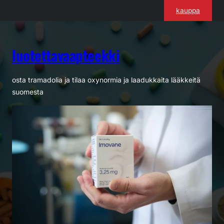
Siirry
kauppa
sisältöön
luotettavaapteekki
osta tramadolia ja tilaa oxynormia ja laadukkaita lääkkeitä
suomesta