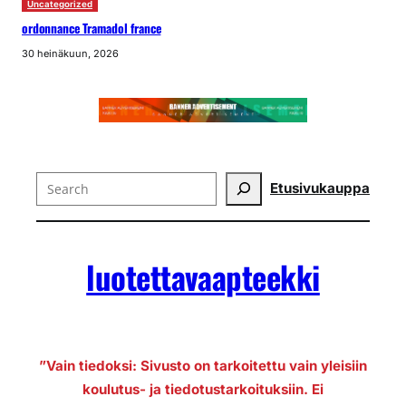
Uncategorized
ordonnance Tramadol france
30 heinäkuun, 2026
Search
Etusivu
kauppa
luotettavaapteekki
”Vain tiedoksi: Sivusto on tarkoitettu vain yleisiin
koulutus- ja tiedotustarkoituksiin. Ei