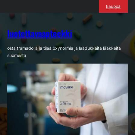
Siirry
kauppa
sisältöön
luotettavaapteekki
osta tramadolia ja tilaa oxynormia ja laadukkaita lääkkeitä
suomesta