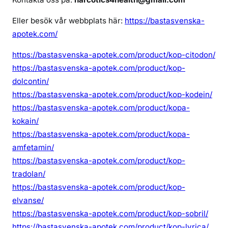
o
Eller besök vår webbplats här:
https://bastasvenska-
n
apotek.com/
l
i
https://bastasvenska-apotek.com/product/kop-citodon/
n
https://bastasvenska-apotek.com/product/kop-
e
dolcontin/
https://bastasvenska-apotek.com/product/kop-kodein/
https://bastasvenska-apotek.com/product/kopa-
kokain/
https://bastasvenska-apotek.com/product/kopa-
amfetamin/
https://bastasvenska-apotek.com/product/kop-
tradolan/
https://bastasvenska-apotek.com/product/kop-
elvanse/
https://bastasvenska-apotek.com/product/kop-sobril/
https://bastasvenska-apotek.com/product/kop-lyrica/