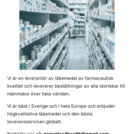
l
i
i
n
b
e
s
t
ä
l
l
Vi är en leverantör av läkemedel av farmaceutisk
P
kvalitet och levererar beställningar av alla storlekar till
e
människor över hela världen.
r
c
Vi är bäst i Sverige och i hela Europa och erbjuder
o
högkvalitativa läkemedel och den bästa
c
leveransservicen globalt.
e
Kontakta oss på:
narcotics4health@gmail.com
t