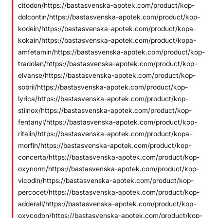
citodon/https://bastasvenska-apotek.com/product/kop-
dolcontin/https://bastasvenska-apotek.com/product/kop-
kodein/https://bastasvenska-apotek.com/product/kopa-
kokain/https://bastasvenska-apotek.com/product/kopa-
amfetamin/https://bastasvenska-apotek.com/product/kop-
tradolan/https://bastasvenska-apotek.com/product/kop-
elvanse/https://bastasvenska-apotek.com/product/kop-
sobril/https://bastasvenska-apotek.com/product/kop-
lyrica/https://bastasvenska-apotek.com/product/kop-
stilnox/https://bastasvenska-apotek.com/product/kop-
fentanyl/https://bastasvenska-apotek.com/product/kop-
ritalin/https://bastasvenska-apotek.com/product/kopa-
morfin/https://bastasvenska-apotek.com/product/kop-
concerta/https://bastasvenska-apotek.com/product/kop-
oxynorm/https://bastasvenska-apotek.com/product/kop-
vicodin/https://bastasvenska-apotek.com/product/kop-
percocet/https://bastasvenska-apotek.com/product/kop-
adderall/https://bastasvenska-apotek.com/product/kop-
oxycodon/https://bastasvenska-apotek.com/product/kop-