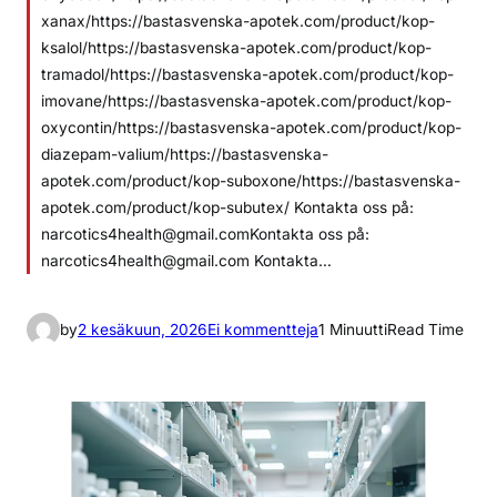
xanax/https://bastasvenska-apotek.com/product/kop-
ksalol/https://bastasvenska-apotek.com/product/kop-
tramadol/https://bastasvenska-apotek.com/product/kop-
imovane/https://bastasvenska-apotek.com/product/kop-
oxycontin/https://bastasvenska-apotek.com/product/kop-
diazepam-valium/https://bastasvenska-
apotek.com/product/kop-suboxone/https://bastasvenska-
apotek.com/product/kop-subutex/ Kontakta oss på:
narcotics4health@gmail.comKontakta oss på:
narcotics4health@gmail.com Kontakta…
a
by
2 kesäkuun, 2026
Ei kommentteja
1 Minuutti
Read Time
r
t
i
k
k
e