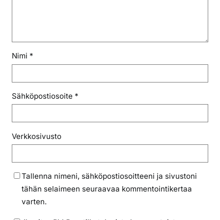
Nimi
*
Sähköpostiosoite
*
Verkkosivusto
Tallenna nimeni, sähköpostiosoitteeni ja sivustoni
tähän selaimeen seuraavaa kommentointikertaa
varten.