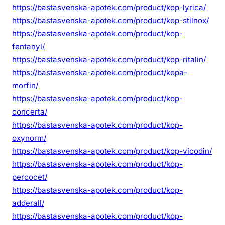
https://bastasvenska-apotek.com/product/kop-lyrica/
https://bastasvenska-apotek.com/product/kop-stilnox/
https://bastasvenska-apotek.com/product/kop-
fentanyl/
https://bastasvenska-apotek.com/product/kop-ritalin/
https://bastasvenska-apotek.com/product/kopa-
morfin/
https://bastasvenska-apotek.com/product/kop-
concerta/
https://bastasvenska-apotek.com/product/kop-
oxynorm/
https://bastasvenska-apotek.com/product/kop-vicodin/
https://bastasvenska-apotek.com/product/kop-
percocet/
https://bastasvenska-apotek.com/product/kop-
adderall/
https://bastasvenska-apotek.com/product/kop-