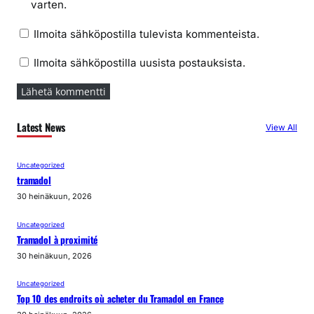
varten.
Ilmoita sähköpostilla tulevista kommenteista.
Ilmoita sähköpostilla uusista postauksista.
Latest News
View All
Uncategorized
tramadol
30 heinäkuun, 2026
Uncategorized
Tramadol à proximité
30 heinäkuun, 2026
Uncategorized
Top 10 des endroits où acheter du Tramadol en France