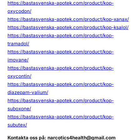
https://bastasvenska-apotek.com/product/kop-
oxycodon/
https://bastasvenska-apotek.com/product/kop-xanax/
https://bastasvenska-apotek.com/product/kop-ksalol/
https://bastasvenska-apotek.com/product/kop-
tramadol/
https://bastasvenska-apotek.com/product/kop-
imovane/
https://bastasvenska-apotek.com/product/kop-
oxycontin/
https://bastasvenska-apotek.com/product/kop-
diazepam-valium/
https://bastasvenska-apotek.com/product/kop-
suboxone/
https://bastasvenska-apotek.com/product/kop-
subutex/
Kontakta oss på: narcotics4health@gmail.com