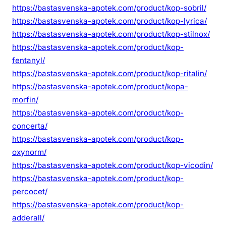
https://bastasvenska-apotek.com/product/kop-sobril/
https://bastasvenska-apotek.com/product/kop-lyrica/
https://bastasvenska-apotek.com/product/kop-stilnox/
https://bastasvenska-apotek.com/product/kop-
fentanyl/
https://bastasvenska-apotek.com/product/kop-ritalin/
https://bastasvenska-apotek.com/product/kopa-
morfin/
https://bastasvenska-apotek.com/product/kop-
concerta/
https://bastasvenska-apotek.com/product/kop-
oxynorm/
https://bastasvenska-apotek.com/product/kop-vicodin/
https://bastasvenska-apotek.com/product/kop-
percocet/
https://bastasvenska-apotek.com/product/kop-
adderall/