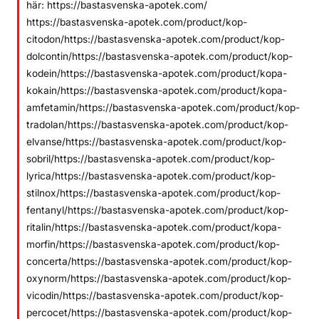
här: https://bastasvenska-apotek.com/
https://bastasvenska-apotek.com/product/kop-
citodon/https://bastasvenska-apotek.com/product/kop-
dolcontin/https://bastasvenska-apotek.com/product/kop-
kodein/https://bastasvenska-apotek.com/product/kopa-
kokain/https://bastasvenska-apotek.com/product/kopa-
amfetamin/https://bastasvenska-apotek.com/product/kop-
tradolan/https://bastasvenska-apotek.com/product/kop-
elvanse/https://bastasvenska-apotek.com/product/kop-
sobril/https://bastasvenska-apotek.com/product/kop-
lyrica/https://bastasvenska-apotek.com/product/kop-
stilnox/https://bastasvenska-apotek.com/product/kop-
fentanyl/https://bastasvenska-apotek.com/product/kop-
ritalin/https://bastasvenska-apotek.com/product/kopa-
morfin/https://bastasvenska-apotek.com/product/kop-
concerta/https://bastasvenska-apotek.com/product/kop-
oxynorm/https://bastasvenska-apotek.com/product/kop-
vicodin/https://bastasvenska-apotek.com/product/kop-
percocet/https://bastasvenska-apotek.com/product/kop-