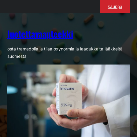
Siirry
kauppa
sisältöön
luotettavaapteekki
osta tramadolia ja tilaa oxynormia ja laadukkaita lääkkeitä
suomesta