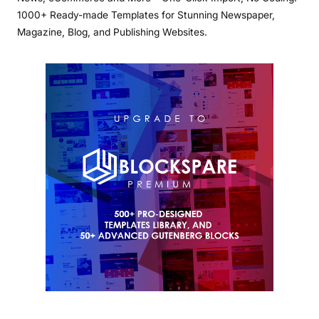
1000+ Ready-made Templates for Stunning Newspaper,
Magazine, Blog, and Publishing Websites.