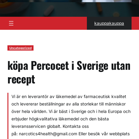
kauppakauppa
Uncategorized
köpa Percocet i Sverige utan
recept
Vi är en leverantör av läkemedel av farmaceutisk kvalitet
och levererar beställningar av alla storlekar till människor
över hela världen. Vi är bäst i Sverige och i hela Europa och
erbjuder högkvalitativa läkemedel och den bästa
leveransservicen globalt. Kontakta oss
på: narcotics4health@gmail.com Eller besök vår webbplats