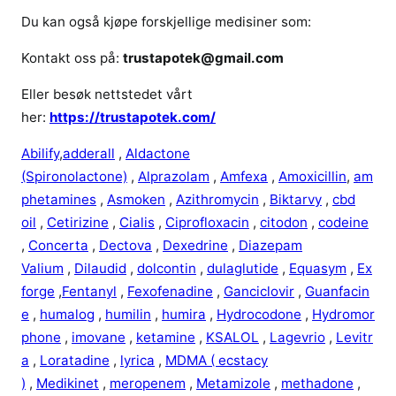
Du kan også kjøpe forskjellige medisiner som:
Kontakt oss på:
trustapotek@gmail.com
Eller besøk nettstedet vårt
her:
https://trustapotek.com/
Abilify
,
adderall
,
Aldactone
(Spironolactone)
,
Alprazolam
,
Amfexa
,
Amoxicillin
,
am
phetamines
,
Asmoken
,
Azithromycin
,
Biktarvy
,
cbd
oil
,
Cetirizine
,
Cialis
,
Ciprofloxacin
,
citodon
,
codeine
,
Concerta
,
Dectova
,
Dexedrine
,
Diazepam
Valium
,
Dilaudid
,
dolcontin
,
dulaglutide
,
Equasym
,
Ex
forge
,
Fentanyl
,
Fexofenadine
,
Ganciclovir
,
Guanfacin
e
,
humalog
,
humilin
,
humira
,
Hydrocodone
,
Hydromor
phone
,
imovane
,
ketamine
,
KSALOL
,
Lagevrio
,
Levitr
a
,
Loratadine
,
lyrica
,
MDMA ( ecstacy
)
,
Medikinet
,
meropenem
,
Metamizole
,
methadone
,