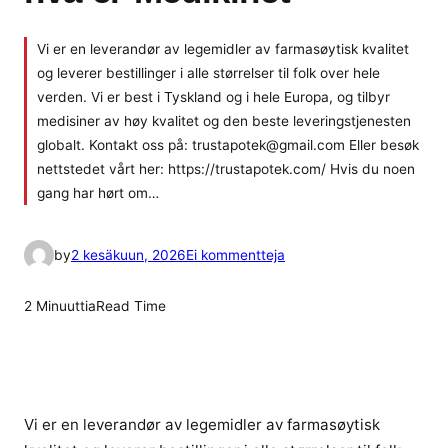
Vi er en leverandør av legemidler av farmasøytisk kvalitet
og leverer bestillinger i alle størrelser til folk over hele
verden. Vi er best i Tyskland og i hele Europa, og tilbyr
medisiner av høy kvalitet og den beste leveringstjenesten
globalt. Kontakt oss på: trustapotek@gmail.com Eller besøk
nettstedet vårt her: https://trustapotek.com/ Hvis du noen
gang har hørt om…
a
by
2 kesäkuun, 2026
Ei kommentteja
r
t
2 Minuuttia
Read Time
i
k
k
e
l
Vi er en leverandør av legemidler av farmasøytisk
i