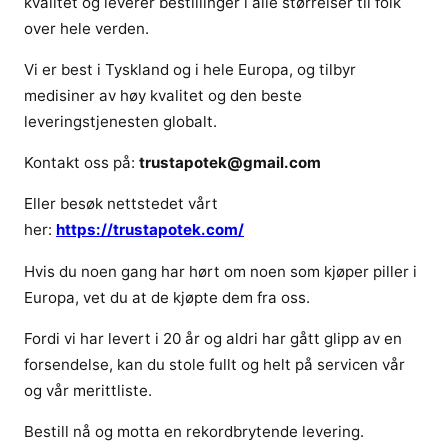
kvalitet og leverer bestillinger i alle størrelser til folk
i
over hele verden.
n
Vi er best i Tyskland og i hele Europa, og tilbyr
h
v
medisiner av høy kvalitet og den beste
a
leveringstjenesten globalt.
e
Kontakt oss på:
trustapotek@gmail.com
r
M
Eller besøk nettstedet vårt
e
her:
https://trustapotek.com/
d
i
Hvis du noen gang har hørt om noen som kjøper piller i
k
Europa, vet du at de kjøpte dem fra oss.
i
n
Fordi vi har levert i 20 år og aldri har gått glipp av en
e
forsendelse, kan du stole fullt og helt på servicen vår
t
og vår merittliste.
Bestill nå og motta en rekordbrytende levering.