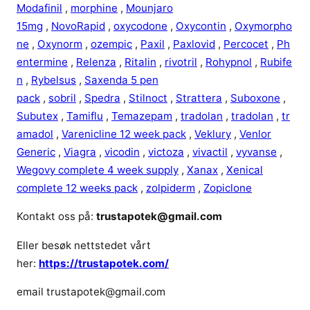
Modafinil
,
morphine
,
Mounjaro
15mg
,
NovoRapid
,
oxycodone
,
Oxycontin
,
Oxymorpho
ne
,
Oxynorm
,
ozempic
,
Paxil
,
Paxlovid
,
Percocet
,
Ph
entermine
,
Relenza
,
Ritalin
,
rivotril
,
Rohypnol
,
Rubife
n
,
Rybelsus
,
Saxenda 5 pen
pack
,
sobril
,
Spedra
,
Stilnoct
,
Strattera
,
Suboxone
,
Subutex
,
Tamiflu
,
Temazepam
,
tradolan
,
tradolan
,
tr
amadol
,
Varenicline 12 week pack
,
Veklury
,
Venlor
Generic
,
Viagra
,
vicodin
,
victoza
,
vivactil
,
vyvanse
,
Wegovy complete 4 week supply
,
Xanax
,
Xenical
complete 12 weeks pack
,
zolpiderm
,
Zopiclone
Kontakt oss på:
trustapotek@gmail.com
Eller besøk nettstedet vårt
her:
https://trustapotek.com/
email trustapotek@gmail.com