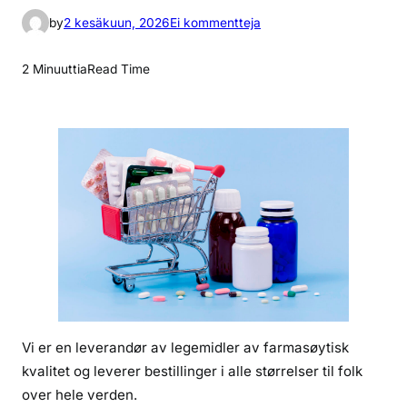
a
by
2 kesäkuun, 2026
Ei kommentteja
r
t
2 Minuuttia
Read Time
i
k
k
e
l
i
i
n
m
e
d
i
Vi er en leverandør av legemidler av farmasøytisk
k
kvalitet og leverer bestillinger i alle størrelser til folk
i
n
over hele verden.