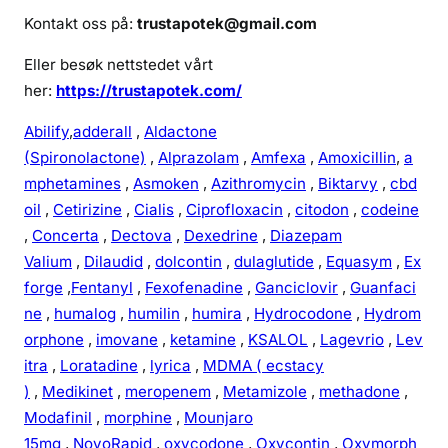
Kontakt oss på:
trustapotek@gmail.com
Eller besøk nettstedet vårt
her:
https://trustapotek.com/
Abilify
,
adderall
,
Aldactone
(Spironolactone)
,
Alprazolam
,
Amfexa
,
Amoxicillin
,
a
mphetamines
,
Asmoken
,
Azithromycin
,
Biktarvy
,
cbd
oil
,
Cetirizine
,
Cialis
,
Ciprofloxacin
,
citodon
,
codeine
,
Concerta
,
Dectova
,
Dexedrine
,
Diazepam
Valium
,
Dilaudid
,
dolcontin
,
dulaglutide
,
Equasym
,
Ex
forge
,
Fentanyl
,
Fexofenadine
,
Ganciclovir
,
Guanfaci
ne
,
humalog
,
humilin
,
humira
,
Hydrocodone
,
Hydrom
orphone
,
imovane
,
ketamine
,
KSALOL
,
Lagevrio
,
Lev
itra
,
Loratadine
,
lyrica
,
MDMA ( ecstacy
)
,
Medikinet
,
meropenem
,
Metamizole
,
methadone
,
Modafinil
,
morphine
,
Mounjaro
15mg
,
NovoRapid
,
oxycodone
,
Oxycontin
,
Oxymorph