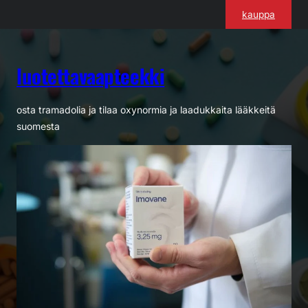
Siirry
kauppa
sisältöön
luotettavaapteekki
osta tramadolia ja tilaa oxynormia ja laadukkaita lääkkeitä
suomesta