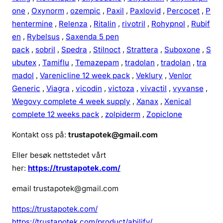
one
,
Oxynorm
,
ozempic
,
Paxil
,
Paxlovid
,
Percocet
,
P
hentermine
,
Relenza
,
Ritalin
,
rivotril
,
Rohypnol
,
Rubif
en
,
Rybelsus
,
Saxenda 5 pen
pack
,
sobril
,
Spedra
,
Stilnoct
,
Strattera
,
Suboxone
,
S
ubutex
,
Tamiflu
,
Temazepam
,
tradolan
,
tradolan
,
tra
madol
,
Varenicline 12 week pack
,
Veklury
,
Venlor
Generic
,
Viagra
,
vicodin
,
victoza
,
vivactil
,
vyvanse
,
Wegovy complete 4 week supply
,
Xanax
,
Xenical
complete 12 weeks pack
,
zolpiderm
,
Zopiclone
Kontakt oss på:
trustapotek@gmail.com
Eller besøk nettstedet vårt
her:
https://trustapotek.com/
email trustapotek@gmail.com
https://trustapotek.com/
https://trustapotek.com/product/abilify/