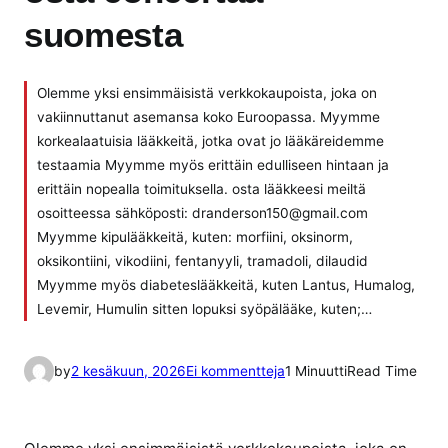
suomesta
Olemme yksi ensimmäisistä verkkokaupoista, joka on
vakiinnuttanut asemansa koko Euroopassa. Myymme
korkealaatuisia lääkkeitä, jotka ovat jo lääkäreidemme
testaamia Myymme myös erittäin edulliseen hintaan ja
erittäin nopealla toimituksella. osta lääkkeesi meiltä
osoitteessa sähköposti: dranderson150@gmail.com
Myymme kipulääkkeitä, kuten: morfiini, oksinorm,
oksikontiini, vikodiini, fentanyyli, tramadoli, dilaudid
Myymme myös diabeteslääkkeitä, kuten Lantus, Humalog,
Levemir, Humulin sitten lopuksi syöpälääke, kuten;…
a
by
2 kesäkuun, 2026
Ei kommentteja
1 Minuutti
Read Time
r
t
i