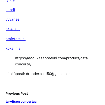
lyrica
sobril
vyvanse
KSALOL
amfetamiini
kokaiinia
https://laadukasapteekki.com/product/osta-
concerta/
sähköposti: dranderson150@gmail.com
Previous Post
tarvitsen concertaa