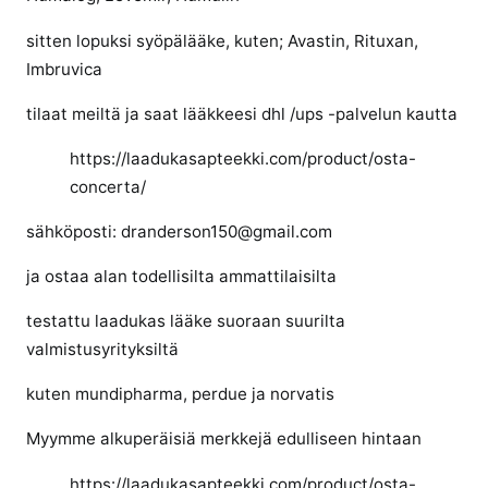
a
a
sitten lopuksi syöpälääke, kuten; Avastin, Rituxan,
s
Imbruvica
u
o
tilaat meiltä ja saat lääkkeesi dhl /ups -palvelun kautta
m
https://laadukasapteekki.com/product/osta-
e
s
concerta/
t
sähköposti: dranderson150@gmail.com
a
ja ostaa alan todellisilta ammattilaisilta
testattu laadukas lääke suoraan suurilta
valmistusyrityksiltä
kuten mundipharma, perdue ja norvatis
Myymme alkuperäisiä merkkejä edulliseen hintaan
https://laadukasapteekki.com/product/osta-