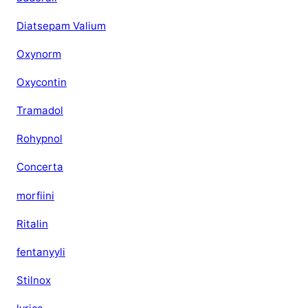
Diatsepam Valium
Oxynorm
Oxycontin
Tramadol
Rohypnol
Concerta
morfiini
Ritalin
fentanyyli
Stilnox