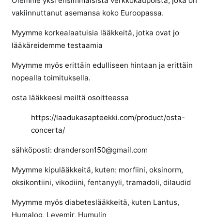
Olemme yksi ensimmäisistä verkkokaupoista, joka on
k
vakiinnuttanut asemansa koko Euroopassa.
k
Myymme korkealaatuisia lääkkeitä, jotka ovat jo
e
l
lääkäreidemme testaamia
i
Myymme myös erittäin edulliseen hintaan ja erittäin
i
nopealla toimituksella.
n
o
osta lääkkeesi meiltä osoitteessa
s
t
https://laadukasapteekki.com/product/osta-
a
concerta/
c
o
sähköposti: dranderson150@gmail.com
n
Myymme kipulääkkeitä, kuten: morfiini, oksinorm,
c
oksikontiini, vikodiini, fentanyyli, tramadoli, dilaudid
e
r
Myymme myös diabeteslääkkeitä, kuten Lantus,
t
Humalog, Levemir, Humulin