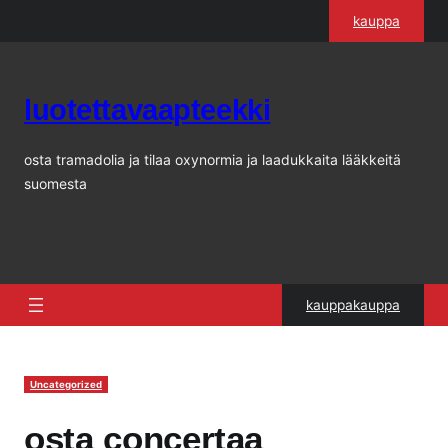
Siirry
kauppa
sisältöön
luotettavaapteekki
osta tramadolia ja tilaa oxynormia ja laadukkaita lääkkeitä
suomesta
kauppakauppa
Uncategorized
osta concertaa