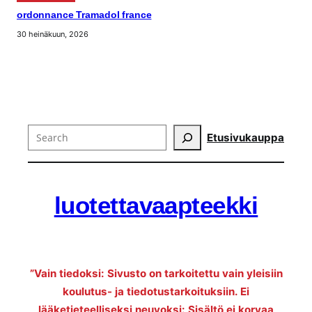
ordonnance Tramadol france
30 heinäkuun, 2026
Search
Etusivu
kauppa
luotettavaapteekki
”Vain tiedoksi: Sivusto on tarkoitettu vain yleisiin
koulutus- ja tiedotustarkoituksiin. Ei
lääketieteelliseksi neuvoksi: Sisältö ei korvaa