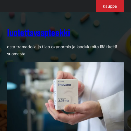
Siirry
kauppa
sisältöön
luotettavaapteekki
osta tramadolia ja tilaa oxynormia ja laadukkaita lääkkeitä
suomesta