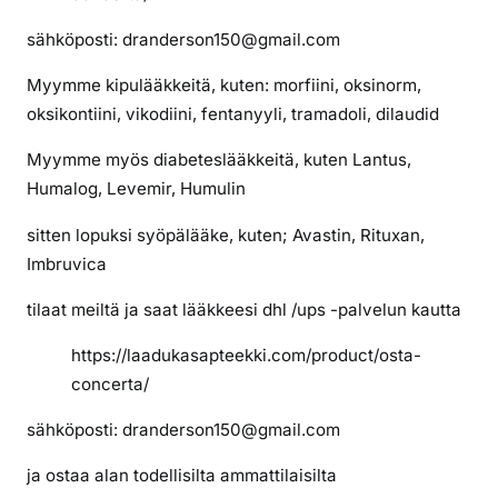
i
t
sähköposti: dranderson150@gmail.com
s
Myymme kipulääkkeitä, kuten: morfiini, oksinorm,
e
oksikontiini, vikodiini, fentanyyli, tramadoli, dilaudid
n
c
Myymme myös diabeteslääkkeitä, kuten Lantus,
o
Humalog, Levemir, Humulin
n
c
sitten lopuksi syöpälääke, kuten; Avastin, Rituxan,
e
Imbruvica
r
t
tilaat meiltä ja saat lääkkeesi dhl /ups -palvelun kautta
a
https://laadukasapteekki.com/product/osta-
a
concerta/
sähköposti: dranderson150@gmail.com
ja ostaa alan todellisilta ammattilaisilta