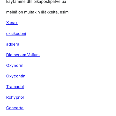
käytämme dhl pikapostipalvelua
meillä on muitakin lääkkeitä, esim
Xanax
oksikodoni
adderall
Diatsepam Valium
Oxynorm
Oxycontin
Tramadol
Rohypnol
Concerta