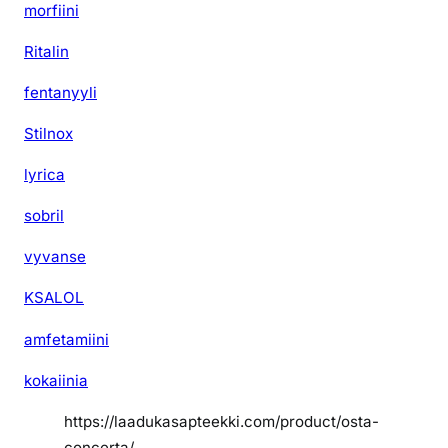
morfiini
Ritalin
fentanyyli
Stilnox
lyrica
sobril
vyvanse
KSALOL
amfetamiini
kokaiinia
https://laadukasapteekki.com/product/osta-
concerta/