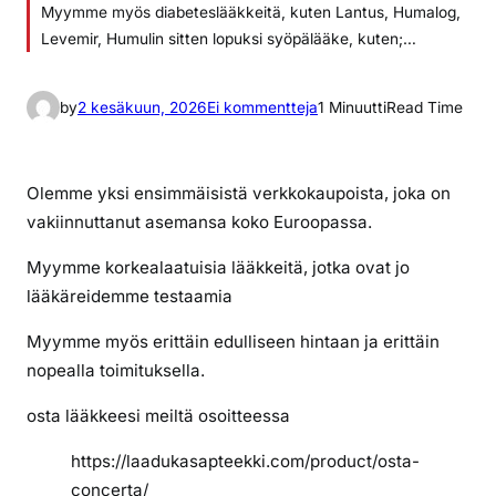
Myymme myös diabeteslääkkeitä, kuten Lantus, Humalog,
Levemir, Humulin sitten lopuksi syöpälääke, kuten;…
a
by
2 kesäkuun, 2026
Ei kommentteja
1 Minuutti
Read Time
r
t
i
Olemme yksi ensimmäisistä verkkokaupoista, joka on
k
vakiinnuttanut asemansa koko Euroopassa.
k
Myymme korkealaatuisia lääkkeitä, jotka ovat jo
e
l
lääkäreidemme testaamia
i
Myymme myös erittäin edulliseen hintaan ja erittäin
i
nopealla toimituksella.
n
t
osta lääkkeesi meiltä osoitteessa
a
r
https://laadukasapteekki.com/product/osta-
v
concerta/